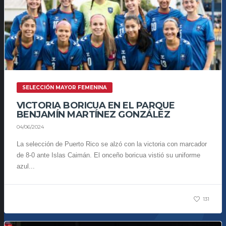
SELECCIÓN MAYOR FEMENINA
VICTORIA BORICUA EN EL PARQUE
BENJAMÍN MARTÍNEZ GONZÁLEZ
04/06/2024
La selección de Puerto Rico se alzó con la victoria con marcador
de 8-0 ante Islas Caimán. El onceño boricua vistió su uniforme
azul...
131