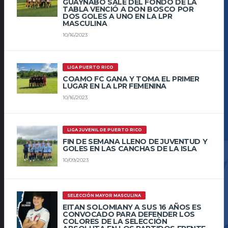
GUAYNABO SALE DEL FONDO DE LA
TABLA VENCIÓ A DON BOSCO POR
DOS GOLES A UNO EN LA LPR
MASCULINA
10/16/2023
LIGA PUERTO RICO
COAMO FC GANA Y TOMA EL PRIMER
LUGAR EN LA LPR FEMENINA
10/16/2023
LIGA JUVENIL DE PUERTO RICO
FIN DE SEMANA LLENO DE JUVENTUD Y
GOLES EN LAS CANCHAS DE LA ISLA
10/09/2023
SELECCIÓN MAYOR MASCULINA
EITAN SOLOMIANY A SUS 16 AÑOS ES
CONVOCADO PARA DEFENDER LOS
COLORES DE LA SELECCIÓN