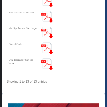
Josebastián Sustache
Marilys Acosta Santiago
Dariel Collazo
Dra. Bermary Santos-
Vera
Showing 1 to 13 of 13 entries