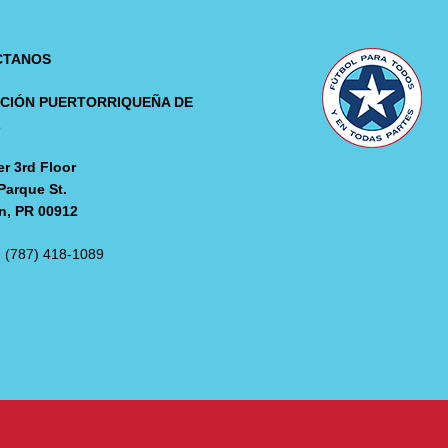
CTANOS
CIÓN PUERTORRIQUEÑA DE
L
r 3rd Floor
Parque St.
n, PR 00912
: (787) 418-1089