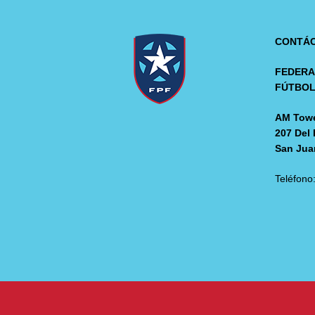
CONTÁ
FEDERA
FÚTBO
AM Towe
207 Del 
San Jua
Teléfono