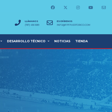
LLÁMANOS
ESCRÍBENOS
(787) 418-1089
INFO@FPFPUERTORICO.COM
DESARROLLO TÉCNICO
NOTICIAS
TIENDA