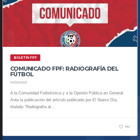
BOLETÍN FPF
COMUNICADO FPF: RADIOGRAFÍA DEL
FÚTBOL
04/02/2023
A la Comunidad Futbolística y a la Opinión Pública en General
Ante la publicación del artículo publicado por El Nuevo Día,
titulado “Radiografía al...
194