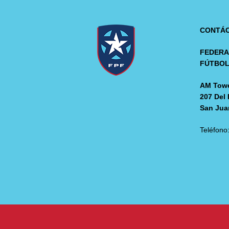
CONTÁ
FEDERA
FÚTBO
AM Towe
207 Del 
San Jua
Teléfono