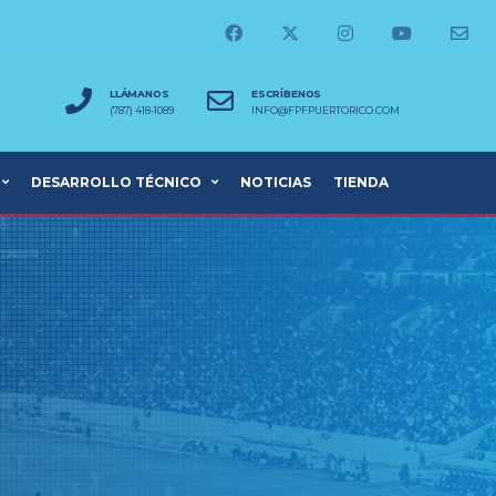
LLÁMANOS
ESCRÍBENOS
(787) 418-1089
INFO@FPFPUERTORICO.COM
DESARROLLO TÉCNICO
NOTICIAS
TIENDA