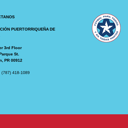
CTANOS
CIÓN PUERTORRIQUEÑA DE
L
r 3rd Floor
Parque St.
n, PR 00912
: (787) 418-1089