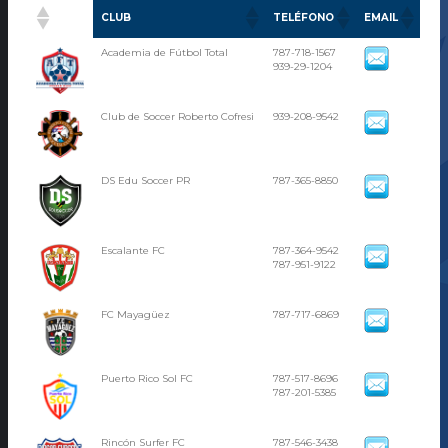
CLUB
TELÉFONO
EMAIL
Academia de Fútbol Total
787-718-1567
939-29-1204
Club de Soccer Roberto Cofresi
939-208-9542
DS Edu Soccer PR
787-365-8850
Escalante FC
787-364-9542
787-951-9122
FC Mayagüez
787-717-6869
Puerto Rico Sol FC
787-517-8696
787-201-5385
Rincón Surfer FC
787-546-3438