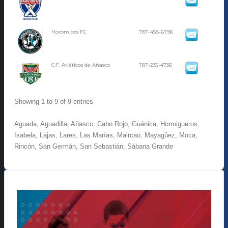
Horomicos FC
787-458-6796
C.F. Atléticos de Añasco
787-235-4736
Showing 1 to 9 of 9 entries
Aguada, Aguadilla, Añasco, Cabo Rojo, Guánica, Hormigueros,
Isabela, Lajas, Lares, Las Marías, Maircao, Mayagûez, Moca,
Rincón, San Germán, San Sebastián, Sábana Grande