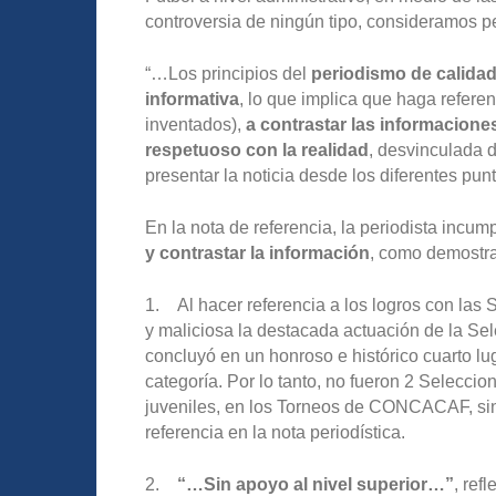
controversia de ningún tipo, consideramos per
“…Los principios del
periodismo de calida
informativa
, lo que implica que haga refer
inventados),
a contrastar las informaciones
respetuoso con la realidad
, desvinculada d
presentar la noticia desde los diferentes pun
En la nota de referencia, la periodista incum
y contrastar la información
, como demostra
1. Al hacer referencia a los logros con las 
y maliciosa la destacada actuación de la Se
concluyó en un honroso e histórico cuarto lug
categoría. Por lo tanto, no fueron 2 Selecci
juveniles, en los Torneos de CONCACAF, sino
referencia en la nota periodística.
2.
“…Sin apoyo al nivel superior…”
, ref