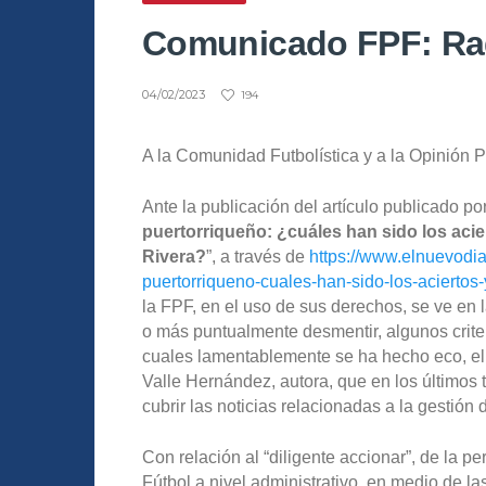
Comunicado FPF: Rad
04/02/2023
194
A la Comunidad Futbolística y a la Opinión 
Ante la publicación del artículo publicado por
puertorriqueño: ¿cuáles han sido los acie
Rivera?
”, a través de
https://www.elnuevodia.
puertorriqueno-cuales-han-sido-los-aciertos-y
la FPF, en el uso de sus derechos, se ve en l
o más puntualmente desmentir, algunos criter
cuales lamentablemente se ha hecho eco, el 
Valle Hernández, autora, que en los últimos
cubrir las noticias relacionadas a la gestión 
Con relación al “diligente accionar”, de la pe
Fútbol a nivel administrativo, en medio de la