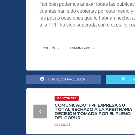
También podemos anexar todas las publicaci
cuantas han sido cubiertas por este medio y 
las pocas ocasiones que lo habrían hecho, a
a la FPF, ha sido superada con creces, lo cu
BOLETÍN FPF
COMUNICADO FPF
SHARE ON FACEBOOK
SH
BOLETÍN FPF
COMUNICADO: FPF EXPRESA SU
TOTAL RECHAZO A LA ARBITRARIA
DECISIÓN TOMADA POR EL PLENO
DEL COPUR
03/28/2023