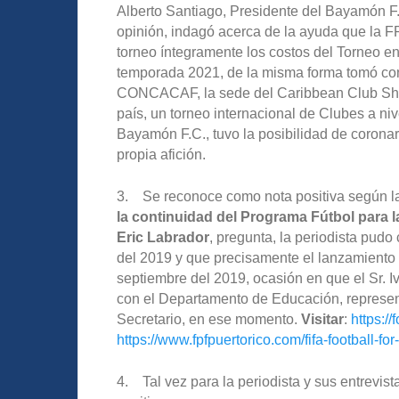
Alberto Santiago, Presidente del Bayamón F.C.
opinión, indagó acerca de la ayuda que la FPF
torneo íntegramente los costos del Torneo e
temporada 2021, de la misma forma tomó con
CONCACAF, la sede del Caribbean Club Shiel
país, un torneo internacional de Clubes a ni
Bayamón F.C., tuvo la posibilidad de corona
propia afición.
3. Se reconoce como nota positiva según las 
la continuidad del Programa Fútbol para l
Eric Labrador
, pregunta, la periodista pudo
del 2019 y que precisamente el lanzamiento 
septiembre del 2019, ocasión en que el Sr. I
con el Departamento de Educación, represent
Secretario, en ese momento.
Visitar
:
https://
https://www.fpfpuertorico.com/fifa-football-for
4. Tal vez para la periodista y sus entrevis