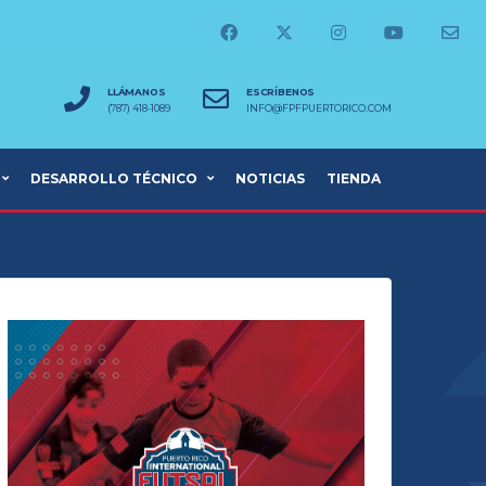
LLÁMANOS
ESCRÍBENOS
(787) 418-1089
INFO@FPFPUERTORICO.COM
DESARROLLO TÉCNICO
NOTICIAS
TIENDA