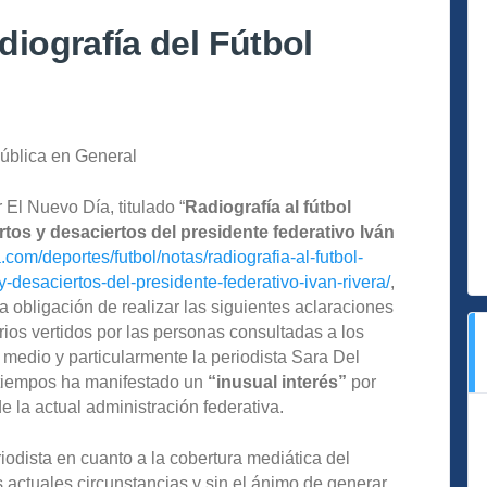
iografía del Fútbol
Pública en General
 El Nuevo Día, titulado “
Radiografía al fútbol
rtos y desaciertos del presidente federativo Iván
com/deportes/futbol/notas/radiografia-al-futbol-
-desaciertos-del-presidente-federativo-ivan-rivera/
,
a obligación de realizar las siguientes aclaraciones
ios vertidos por las personas consultadas a los
medio y particularmente la periodista Sara Del
 tiempos ha manifestado un
“inusual interés”
por
de la actual administración federativa.
riodista en cuanto a la cobertura mediática del
s actuales circunstancias y sin el ánimo de generar