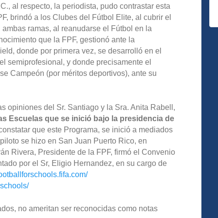
, al respecto, la periodista, pudo contrastar esta
, brindó a los Clubes del Fútbol Elite, al cubrir el
n ambas ramas, al reanudarse el Fútbol en la
ocimiento que la FPF, gestionó ante la
d, donde por primera vez, se desarrolló en el
vel semiprofesional, y donde precisamente el
rse Campeón (por méritos deportivos), ante su
opiniones del Sr. Santiago y la Sra. Anita Rabell,
as Escuelas que se inició bajo la presidencia de
 constatar que este Programa, se inició a mediados
piloto se hizo en San Juan Puerto Rico, en
ván Rivera, Presidente de la FPF, firmó el Convenio
ado por el Sr, Eligio Hernandez, en su cargo de
footballforschools.fifa.com/
-schools/
tados, no ameritan ser reconocidas como notas