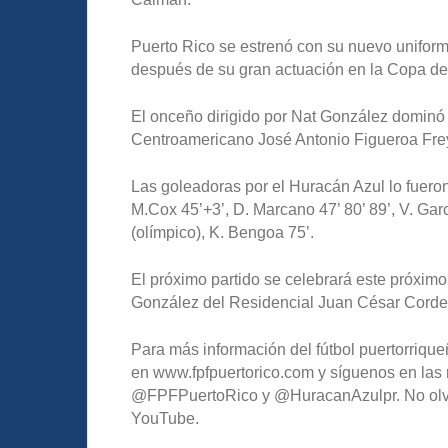
Puerto Rico se estrenó con su nuevo uniform
después de su gran actuación en la Copa d
El onceño dirigido por Nat González dominó l
Centroamericano José Antonio Figueroa Fre
Las goleadoras por el Huracán Azul lo fueron:
M.Cox 45’+3’, D. Marcano 47’ 80’ 89’, V. Garc
(olímpico), K. Bengoa 75’.
El próximo partido se celebrará este próxim
González del Residencial Juan César Corde
Para más información del fútbol puertorriqueñ
en www.fpfpuertorico.com y síguenos en las 
@FPFPuertoRico y @HuracanAzulpr. No olvide
YouTube.