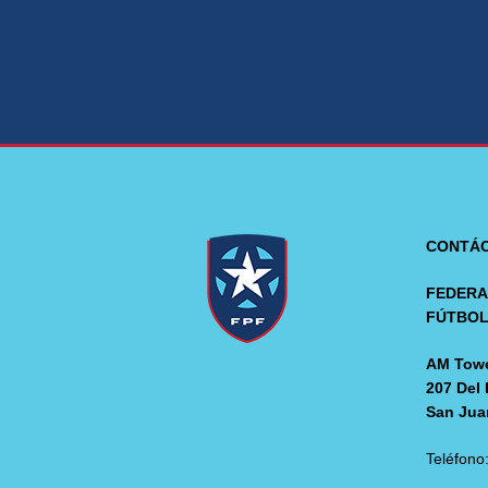
CONTÁ
FEDERA
FÚTBO
AM Towe
207 Del 
San Jua
Teléfono