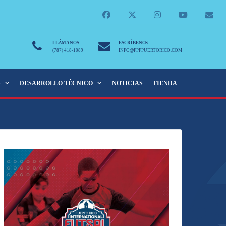
LLÁMANOS
ESCRÍBENOS
(787) 418-1089
INFO@FPFPUERTORICO.COM
S
DESARROLLO TÉCNICO
NOTICIAS
TIENDA