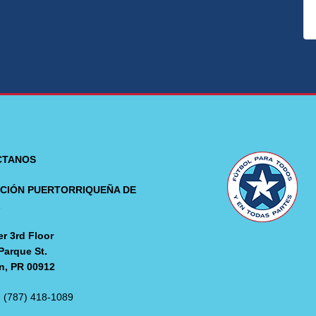
CTANOS
CIÓN PUERTORRIQUEÑA DE
L
r 3rd Floor
Parque St.
n, PR 00912
: (787) 418-1089