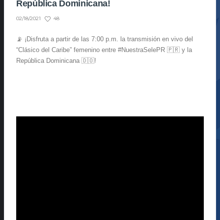
República Dominicana!
48
02/18/2021
📡 ¡Disfruta a partir de las 7:00 p.m. la transmisión en vivo del
“Clásico del Caribe” femenino entre #NuestraSelePR 🇵🇷 y la
República Dominicana 🇩🇴!