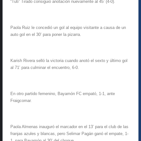
“Tuti” Tirado consiguió anotación nuevamente al 45’ (4-0).
Paola Ruiz le concedió un gol al equipo visitante a causa de un
auto gol en el 30’ para poner la pizarra.
Karish Rivera selló la victoria cuando anotó el sexto y último gol
al 71’ para culminar el encuentro, 6-0.
En otro partido femenino, Bayamón FC empató, 1-1, ante
Fraigcomar.
Paola Almenas inauguró el marcador en el 13’ para el club de las
franjas azules y blancas, pero Selimar Pagán ganó el empate, 1-
1, para Bayamón al 30’ del choque.