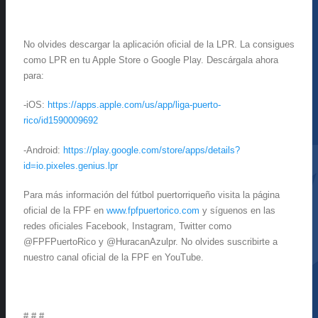
No olvides descargar la aplicación oficial de la LPR. La consigues
como LPR en tu Apple Store o Google Play. Descárgala ahora
para:
-iOS:
https://apps.apple.com/us/app/liga-puerto-
rico/id1590009692
-Android:
https://play.google.com/store/apps/details?
id=io.pixeles.genius.lpr
Para más información del fútbol puertorriqueño visita la página
oficial de la FPF en
www.fpfpuertorico.com
y síguenos en las
redes oficiales Facebook, Instagram, Twitter como
@FPFPuertoRico y @HuracanAzulpr. No olvides suscribirte a
nuestro canal oficial de la FPF en YouTube.
# # #