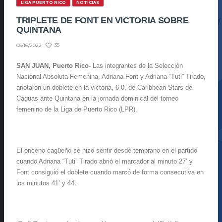
LIGA PUERTO RICO
NOTICIAS
TRIPLETE DE FONT EN VICTORIA SOBRE
QUINTANA
35
05/16/2022
SAN JUAN, Puerto Rico-
Las integrantes de la Selección
Nacional Absoluta Femenina, Adriana Font y Adriana “Tuti” Tirado,
anotaron un doblete en la victoria, 6-0, de Caribbean Stars de
Caguas ante Quintana en la jornada dominical del torneo
femenino de la Liga de Puerto Rico (LPR).
El onceno cagüeño se hizo sentir desde temprano en el partido
cuando Adriana “Tuti” Tirado abrió el marcador al minuto 27’ y
Font consiguió el doblete cuando marcó de forma consecutiva en
los minutos 41’ y 44’.