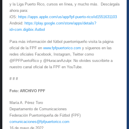
y la Liga Puerto Rico, cursos en línea, y mucho más. Descárgala
ahora para:
iOS:
https://apps.apple.com/us/app/fpf-puerto-rico/id1551631103
Android:
https://play.google.com/store/apps/details?
id=com.digibix.ifutbol
Para más información del fútbol puertorriqueño visita la página
oficial de la FPF en
www.fpfpuertorico.com
y síguenos en las
redes oficiales Facebook, Instagram, Twitter como
@FPFPuertoRico y @HuracanAzulpr. No olvides suscribirte a
nuestro canal oficial de la FPF en YouTube.
# # #
Foto: ARCHIVO FPF
María A. Pérez Toro
Departamento de Comunicaciones
Federación Puertorriqueña de Fútbol (FPF)
comunicaciones@fpfpuertorico.com
16 de mayo de 2022