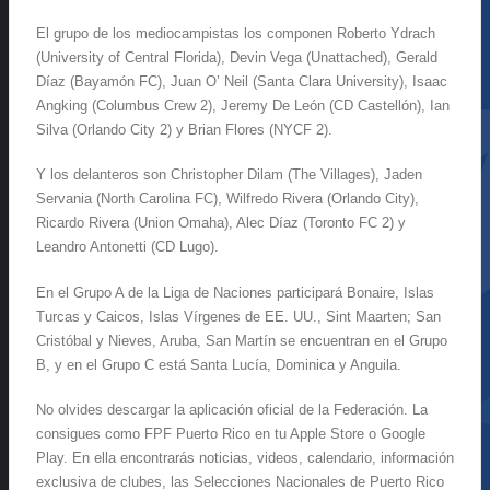
El grupo de los mediocampistas los componen Roberto Ydrach
(University of Central Florida), Devin Vega (Unattached), Gerald
Díaz (Bayamón FC), Juan O’ Neil (Santa Clara University), Isaac
Angking (Columbus Crew 2), Jeremy De León (CD Castellón), Ian
Silva (Orlando City 2) y Brian Flores (NYCF 2).
Y los delanteros son Christopher Dilam (The Villages), Jaden
Servania (North Carolina FC), Wilfredo Rivera (Orlando City),
Ricardo Rivera (Union Omaha), Alec Díaz (Toronto FC 2) y
Leandro Antonetti (CD Lugo).
En el Grupo A de la Liga de Naciones participará Bonaire, Islas
Turcas y Caicos, Islas Vírgenes de EE. UU., Sint Maarten; San
Cristóbal y Nieves, Aruba, San Martín se encuentran en el Grupo
B, y en el Grupo C está Santa Lucía, Dominica y Anguila.
No olvides descargar la aplicación oficial de la Federación. La
consigues como FPF Puerto Rico en tu Apple Store o Google
Play. En ella encontrarás noticias, videos, calendario, información
exclusiva de clubes, las Selecciones Nacionales de Puerto Rico