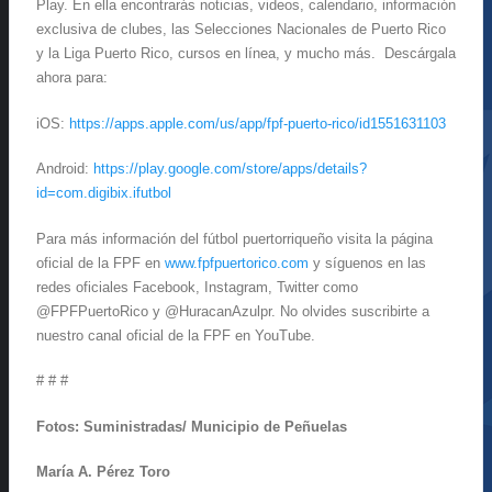
Play. En ella encontrarás noticias, videos, calendario, información
exclusiva de clubes, las Selecciones Nacionales de Puerto Rico
y la Liga Puerto Rico, cursos en línea, y mucho más. Descárgala
ahora para:
iOS:
https://apps.apple.com/us/app/fpf-puerto-rico/id1551631103
Android:
https://play.google.com/store/apps/details?
id=com.digibix.ifutbol
Para más información del fútbol puertorriqueño visita la página
oficial de la FPF en
www.fpfpuertorico.com
y síguenos en las
redes oficiales Facebook, Instagram, Twitter como
@FPFPuertoRico y @HuracanAzulpr. No olvides suscribirte a
nuestro canal oficial de la FPF en YouTube.
# # #
Fotos:
Suministradas/ Municipio de Peñuelas
María A. Pérez Toro