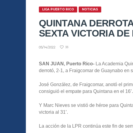
LIGA PUERTO RICO
NOTICIAS
QUINTANA DERROTA
SEXTA VICTORIA DE
05/14/2022
33
SAN JUAN, Puerto Rico-
La Academia Quin
derrotó, 2-1, a Fraigcomar de Guaynabo en 
José González, de Fraigcomar, anotó el prim
consiguió el empate para Quintana en el 16’.
Y Marc Nieves se vistió de héroe para Quint
victoria al 31’.
La acción de la LPR continúa este fin de sem