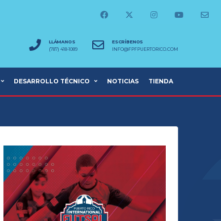
LLÁMANOS
ESCRÍBENOS
(787) 418-1089
INFO@FPFPUERTORICO.COM
DESARROLLO TÉCNICO
NOTICIAS
TIENDA