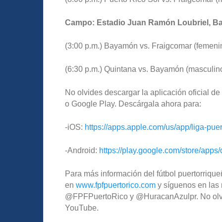
Campo: Estadio Juan Ramón Loubriel, 
(3:00 p.m.) Bayamón vs. Fraigcomar (femeni
(6:30 p.m.) Quintana vs. Bayamón (masculin
No olvides descargar la aplicación oficial 
o Google Play. Descárgala ahora para:
-iOS:
https://apps.apple.com/us/app/liga-pue
-Android:
https://play.google.com/store/apps/
Para más información del fútbol puertorriqueñ
en
www.fpfpuertorico.com
y síguenos en las 
@FPFPuertoRico y @HuracanAzulpr. No olvide
YouTube.