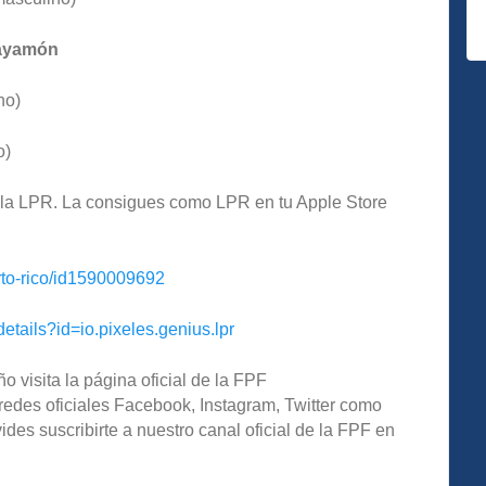
Bayamón
no)
o)
de la LPR. La consigues como LPR en tu Apple Store
rto-rico/id1590009692
details?id=io.pixeles.genius.lpr
o visita la página oficial de la FPF
redes oficiales Facebook, Instagram, Twitter como
s suscribirte a nuestro canal oficial de la FPF en