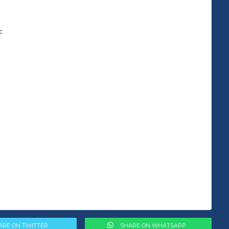
F
ARE ON TWITTER
SHARE ON WHATSAPP