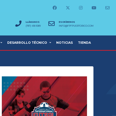
LLÁMANOS
ESCRÍBENOS
(787) 418-1089
INFO@FPFPUERTORICO.COM
DESARROLLO TÉCNICO
NOTICIAS
TIENDA