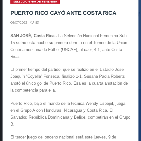
SELECCIÓN MAYOR FEMENINA
PUERTO RICO CAYÓ ANTE COSTA RICA
53
06/07/2022
SAN JOSÉ, Costa Rica.-
La Selección Nacional Femenina Sub-
15 sufrió esta noche su primera derrota en el Torneo de la Unión
Centroamericana de Fútbol (UNCAF), al caer, 4-1, ante Costa
Rica.
El primer tiempo del partido, que se realizó en el Estadio José
Joaquín “Coyella” Fonseca, finalizó 1-1. Susana Paola Roberts
anotó el único gol de Puerto Rico. Esa es la cuarta anotación de
la competencia para ella.
Puerto Rico, bajo el mando de la técnica Wendy Espejel, juega
en el Grupo A con Honduras, Nicaragua y Costa Rica. El
Salvador, República Dominicana y Belice, competirán en el Grupo
B.
El tercer juego del onceno nacional será este jueves, 9 de