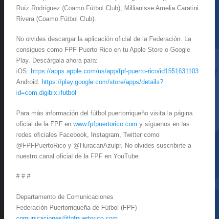
Ruíz Rodríguez (Coamo Fútbol Club), Millianisse Amelia Caratini
Rivera (Coamo Fútbol Club).
No olvides descargar la aplicación oficial de la Federación. La
consigues como FPF Puerto Rico en tu Apple Store o Google
Play. Descárgala ahora para:
iOS:
https://apps.apple.com/us/app/fpf-puerto-rico/id1551631103
Android:
https://play.google.com/store/apps/details?
id=com.digibix.ifutbol
Para más información del fútbol puertorriqueño visita la página
oficial de la FPF en
www.fpfpuertorico.com
y síguenos en las
redes oficiales Facebook, Instagram, Twitter como
@FPFPuertoRico y @HuracanAzulpr. No olvides suscribirte a
nuestro canal oficial de la FPF en YouTube.
# # #
Departamento de Comunicaciones
Federación Puertorriqueña de Fútbol (FPF)
comunicaciones@fpfpuertorico.com