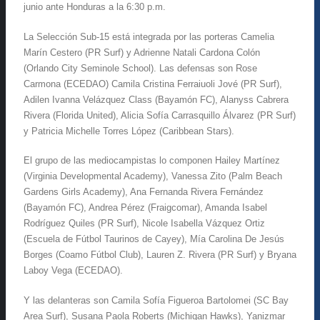
junio ante Honduras a la 6:30 p.m.
La Selección Sub-15 está integrada por las porteras Camelia
Marín Cestero (PR Surf) y Adrienne Natali Cardona Colón
(Orlando City Seminole School). Las defensas son Rose
Carmona (ECEDAO) Camila Cristina Ferraiuoli Jové (PR Surf),
Adilen Ivanna Velázquez Class (Bayamón FC), Alanyss Cabrera
Rivera (Florida United), Alicia Sofía Carrasquillo Álvarez (PR Surf)
y Patricia Michelle Torres López (Caribbean Stars).
El grupo de las mediocampistas lo componen Hailey Martínez
(Virginia Developmental Academy), Vanessa Zito (Palm Beach
Gardens Girls Academy), Ana Fernanda Rivera Fernández
(Bayamón FC), Andrea Pérez (Fraigcomar), Amanda Isabel
Rodríguez Quiles (PR Surf), Nicole Isabella Vázquez Ortiz
(Escuela de Fútbol Taurinos de Cayey), Mía Carolina De Jesús
Borges (Coamo Fútbol Club), Lauren Z. Rivera (PR Surf) y Bryana
Laboy Vega (ECEDAO).
Y las delanteras son Camila Sofía Figueroa Bartolomei (SC Bay
Area Surf), Susana Paola Roberts (Michigan Hawks), Yanizmar