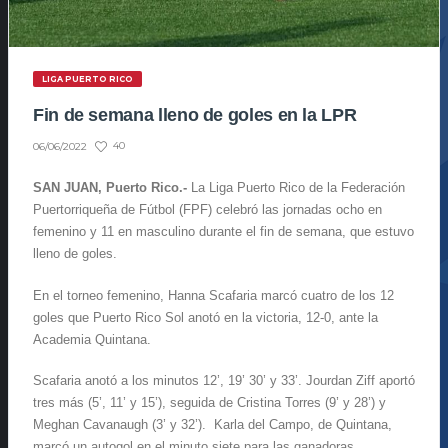
LIGA PUERTO RICO
Fin de semana lleno de goles en la LPR
40
06/06/2022
SAN JUAN, Puerto Rico.-
La Liga Puerto Rico de la Federación
Puertorriqueña de Fútbol (FPF) celebró las jornadas ocho en
femenino y 11 en masculino durante el fin de semana, que estuvo
lleno de goles.
En el torneo femenino, Hanna Scafaria marcó cuatro de los 12
goles que Puerto Rico Sol anotó en la victoria, 12-0, ante la
Academia Quintana.
Scafaria anotó a los minutos 12’, 19’ 30’ y 33’. Jourdan Ziff aportó
tres más (5’, 11’ y 15’), seguida de Cristina Torres (9’ y 28’) y
Meghan Cavanaugh (3’ y 32’). Karla del Campo, de Quintana,
marcó un autogol en el minuto siete para las ganadoras.