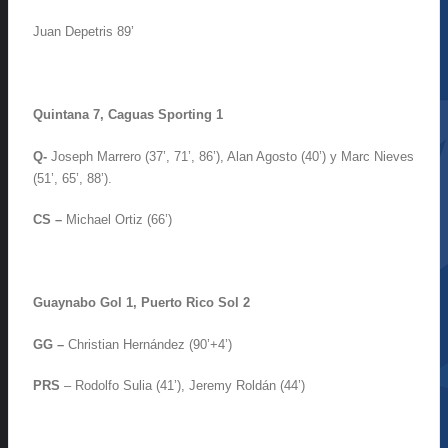
Juan Depetris 89’
Quintana 7, Caguas Sporting 1
Q-
Joseph Marrero (37’, 71’, 86’), Alan Agosto (40’) y Marc Nieves
(51’, 65’, 88’).
CS –
Michael Ortiz (66’)
Guaynabo Gol 1, Puerto Rico Sol 2
GG –
Christian Hernández (90’+4’)
PRS
– Rodolfo Sulia (41’), Jeremy Roldán (44’)