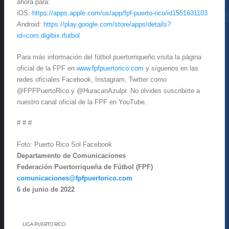
ahora para:
iOS:
https://apps.apple.com/us/app/fpf-puerto-rico/id1551631103
Android:
https://play.google.com/store/apps/details?
id=com.digibix.ifutbol
Para más información del fútbol puertorriqueño visita la página
oficial de la FPF en
www.fpfpuertorico.com
y síguenos en las
redes oficiales Facebook, Instagram, Twitter como
@FPFPuertoRico y @HuracanAzulpr. No olvides suscribirte a
nuestro canal oficial de la FPF en YouTube.
# # #
Foto: Puerto Rico Sol Facebook
Departamento de Comunicaciones
Federación Puertorriqueña de Fútbol (FPF)
comunicaciones@fpfpuertorico.com
6 de junio de 2022
LIGA PUERTO RICO