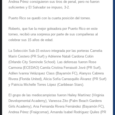
Andrea Pérez consiguieron sus tiros de penal, pero no fueron
suficientes y El Salvador se impuso, 3-2.
Puerto Rico se quedó con la cuarta posición del torneo.
Roberts, que fue la mejor goleadora por Puerto Rico en este
torneo, recibió una sorpresa por parte de sus compañeras al
celebrar sus 15 años de edad.
La Selección Sub-15 estuvo integrada por las porteras Camelia
Marín Cestero (PR Surf) y Adrienne Natali Cardona Colón
(Orlando City Seminole School). Las defensas fueron Rose
Carmona (ECEDAO) Camila Cristina Ferraiuoli Jové (PR Surf),
Adilen Ivanna Velázquez Class (Bayamón FC), Alanyss Cabrera
Rivera (Florida United), Alicia Sofía Carrasquillo Álvarez (PR Surf)
y Patricia Michelle Torres López (Caribbean Stars).
El grupo de las mediocampistas fueron Hailey Martínez (Virginia
Developmental Academy), Vanessa Zito (Palm Beach Gardens
Girls Academy), Ana Fernanda Rivera Fernández (Bayamón FC),
Andrea Pérez (Fraigcomar), Amanda Isabel Rodríguez Quiles (PR