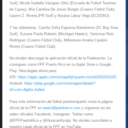
Surf), Nicole Isabella Vázquez Ortiz (Escuela de Fútbol Taurinos
de Cayey), Mía Carolina De Jesús Borges (Coamo Fútbol Club),
Lauren Z. Rivera (PR Surf) y Bryana Laboy Vega (ECEDAO).
Y las delanteras, Camila Sofía Figueroa Bartolomei (SC Bay Area
Surf), Susana Paola Roberts (Michigan Hawks), Yanizmar Ruíz
Rodríguez (Coamo Fútbol Club), Millianisse Amelia Caratini
Rivera (Coamo Fútbol Club).
No olvides descargar la aplicación oficial de la Federación. La
consigues como FPF Puerto Rico en tu Apple Store o Google
Play. Descárgala ahora para:
iOS:
https://apps.apple.com/us/app/fpf-puerto-rico/id1551631103
Android:
https://play.google.com/store/apps/details?
id=com.digibix.ifutbol
Para más información del fútbol puertorriqueño visita la página
oficial de la FPF en
www.fpfpuertorico.com
y síguenos en las
redes oficiales Facebook, Instagram, Twitter como
@FPFPuertoRico y @HuracanAzulpr. No olvides suscribirte a
nuestro canal oficial de la FPF en YouTube.