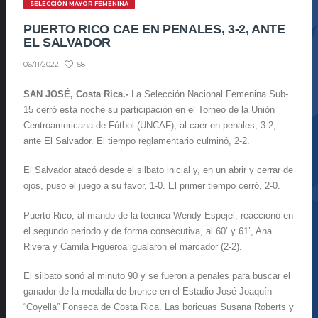
SELECCIÓN MAYOR FEMENINA
PUERTO RICO CAE EN PENALES, 3-2, ANTE
EL SALVADOR
58
06/11/2022
SAN JOSÉ, Costa Rica.-
La Selección Nacional Femenina Sub-
15 cerró esta noche su participación en el Torneo de la Unión
Centroamericana de Fútbol (UNCAF), al caer en penales, 3-2,
ante El Salvador. El tiempo reglamentario culminó, 2-2.
El Salvador atacó desde el silbato inicial y, en un abrir y cerrar de
ojos, puso el juego a su favor, 1-0. El primer tiempo cerró, 2-0.
Puerto Rico, al mando de la técnica Wendy Espejel, reaccionó en
el segundo periodo y de forma consecutiva, al 60’ y 61’, Ana
Rivera y Camila Figueroa igualaron el marcador (2-2).
El silbato sonó al minuto 90 y se fueron a penales para buscar el
ganador de la medalla de bronce en el Estadio José Joaquín
“Coyella” Fonseca de Costa Rica. Las boricuas Susana Roberts y