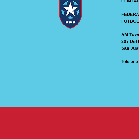
CONTÁ
FEDERA
FÚTBO
AM Towe
207 Del 
San Jua
Teléfono