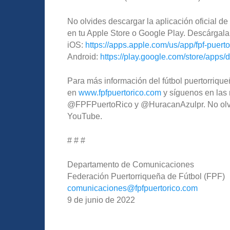
No olvides descargar la aplicación oficial 
en tu Apple Store o Google Play. Descárgala
iOS:
https://apps.apple.com/us/app/fpf-puert
Android:
https://play.google.com/store/apps/d
Para más información del fútbol puertorriqueñ
en
www.fpfpuertorico.com
y síguenos en las 
@FPFPuertoRico y @HuracanAzulpr. No olvide
YouTube.
# # #
Departamento de Comunicaciones
Federación Puertorriqueña de Fútbol (FPF)
comunicaciones@fpfpuertorico.com
9 de junio de 2022