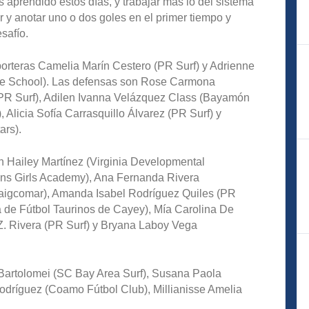
aprendido estos días, y trabajar más lo del sistema
 y anotar uno o dos goles en el primer tiempo y
safío.
porteras Camelia Marín Cestero (PR Surf) y Adrienne
le School). Las defensas son Rose Carmona
PR Surf), Adilen Ivanna Velázquez Class (Bayamón
 Alicia Sofía Carrasquillo Álvarez (PR Surf) y
ars).
 Hailey Martínez (Virginia Developmental
ns Girls Academy), Ana Fernanda Rivera
aigcomar), Amanda Isabel Rodríguez Quiles (PR
la de Fútbol Taurinos de Cayey), Mía Carolina De
. Rivera (PR Surf) y Bryana Laboy Vega
 Bartolomei (SC Bay Area Surf), Susana Paola
dríguez (Coamo Fútbol Club), Millianisse Amelia