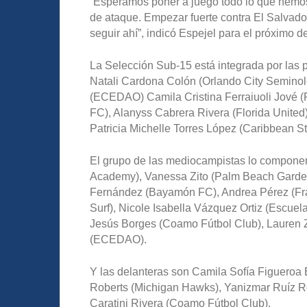
“Esperamos poner a juego todo lo que hemos 
de ataque. Empezar fuerte contra El Salvador
seguir ahí”, indicó Espejel para el próximo de
La Selección Sub-15 está integrada por las 
Natali Cardona Colón (Orlando City Semino
(ECEDAO) Camila Cristina Ferraiuoli Jové (
FC), Alanyss Cabrera Rivera (Florida United),
Patricia Michelle Torres López (Caribbean St
El grupo de las mediocampistas lo componen
Academy), Vanessa Zito (Palm Beach Garde
Fernández (Bayamón FC), Andrea Pérez (Fr
Surf), Nicole Isabella Vázquez Ortiz (Escue
Jesús Borges (Coamo Fútbol Club), Lauren Z
(ECEDAO).
Y las delanteras son Camila Sofía Figueroa
Roberts (Michigan Hawks), Yanizmar Ruíz Ro
Caratini Rivera (Coamo Fútbol Club).