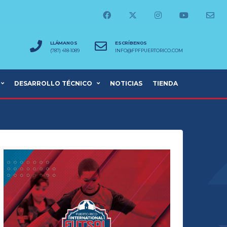
LLÁMANOS
ESCRÍBENOS
(787) 418-1089
INFO@FPFPUERTORICO.COM
DESARROLLO TÉCNICO
NOTICIAS
TIENDA