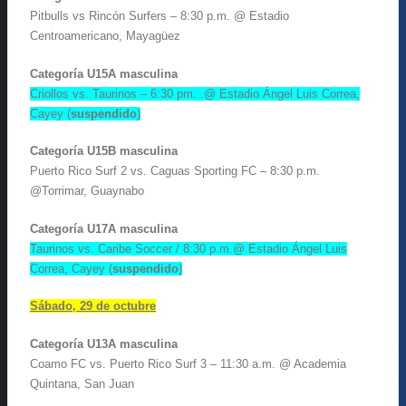
Pitbulls vs Rincón Surfers – 8:30 p.m. @ Estadio
Centroamericano, Mayagüez
Categoría U15A masculina
Criollos vs. Taurinos – 6:30 pm. .@ Estadio Ángel Luis Correa,
Cayey (
suspendido
)
Categoría U15B masculina
Puerto Rico Surf 2 vs. Caguas Sporting FC – 8:30 p.m.
@Torrimar, Guaynabo
Categoría U17A masculina
Taurinos vs. Caribe Soccer / 8:30 p.m.@ Estadio Ángel Luis
Correa, Cayey (
suspendido
)
Sábado, 29 de octubre
Categoría U13A masculina
Coamo FC vs. Puerto Rico Surf 3 – 11:30 a.m. @ Academia
Quintana, San Juan