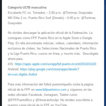
Categoría U17B masculina
Escalante FC vs. Tornados – 2:00 p.m. @Torrimar, Guaynabo
MK Elite 2 vs. Puerto Rico Surf (Dorado) – 6:00 p.m. @Torrimar,
Guaynabo
No olvides descargar la aplicación oficial de la Federación. La
consigues como FPF Puerto Rico en tu Apple Store o Google
Play. En ella encontrarás noticias, videos, calendario, información
exclusiva de clubes, las Selecciones Nacionales de Puerto Rico
y la Liga Puerto Rico, cursos en línea, y mucho más. Descárgala
ahora para:
iOS:
https://apps.apple.com/us/app/fpf-puerto-rico/id1551631103
Android:
https://play.google.com/store/apps/details?
id=com.digibix.ifutbol
Para más información del fútbol puertorriqueño visita la página
oficial de la FPF en
www.fpfpuertorico.com
y síguenos en las
redes oficiales Facebook, Instagram, Twitter como
@FPFPuertoRico y @HuracanAzulpr. No olvides suscribirte a
nuestro canal oficial de la FPF en YouTube.