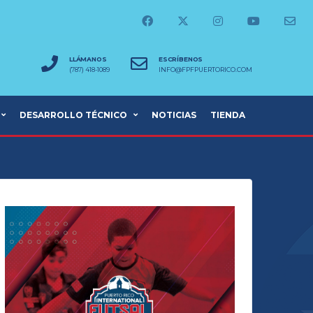
LLÁMANOS
ESCRÍBENOS
(787) 418-1089
INFO@FPFPUERTORICO.COM
DESARROLLO TÉCNICO
NOTICIAS
TIENDA