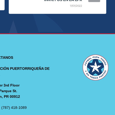
11/01/2022
CTANOS
CIÓN PUERTORRIQUEÑA DE
L
r 3rd Floor
Parque St.
n, PR 00912
: (787) 418-1089