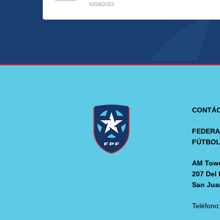
10/28/2022
CONTÁ
FEDERA
FÚTBO
AM Towe
207 Del 
San Jua
Teléfono