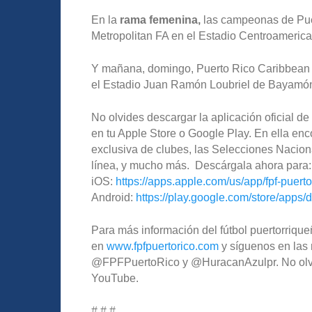
En la
rama femenina,
las campeonas de Puer
Metropolitan FA en el Estadio Centroameri
Y mañana, domingo, Puerto Rico Caribbean 
el Estadio Juan Ramón Loubriel de Bayamó
No olvides descargar la aplicación oficial 
en tu Apple Store o Google Play. En ella enco
exclusiva de clubes, las Selecciones Nacion
línea, y mucho más. Descárgala ahora para:
iOS:
https://apps.apple.com/us/app/fpf-puert
Android:
https://play.google.com/store/apps/d
Para más información del fútbol puertorriqueñ
en
www.fpfpuertorico.com
y síguenos en las 
@FPFPuertoRico y @HuracanAzulpr. No olvide
YouTube.
# # #