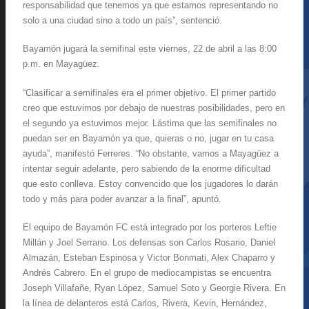
responsabilidad que tenemos ya que estamos representando no
solo a una ciudad sino a todo un país”, sentenció.
Bayamón jugará la semifinal este viernes, 22 de abril a las 8:00
p.m. en Mayagüez.
“Clasificar a semifinales era el primer objetivo. El primer partido
creo que estuvimos por debajo de nuestras posibilidades, pero en
el segundo ya estuvimos mejor. Lástima que las semifinales no
puedan ser en Bayamón ya que, quieras o no, jugar en tu casa
ayuda”, manifestó Ferreres. “No obstante, vamos a Mayagüez a
intentar seguir adelante, pero sabiendo de la enorme dificultad
que esto conlleva. Estoy convencido que los jugadores lo darán
todo y más para poder avanzar a la final”, apuntó.
El equipo de Bayamón FC está integrado por los porteros Leftie
Millán y Joel Serrano. Los defensas son Carlos Rosario, Daniel
Almazán, Esteban Espinosa y Victor Bonmati, Alex Chaparro y
Andrés Cabrero. En el grupo de mediocampistas se encuentra
Joseph Villafañe, Ryan López, Samuel Soto y Georgie Rivera. En
la línea de delanteros está Carlos, Rivera, Kevin, Hernández,