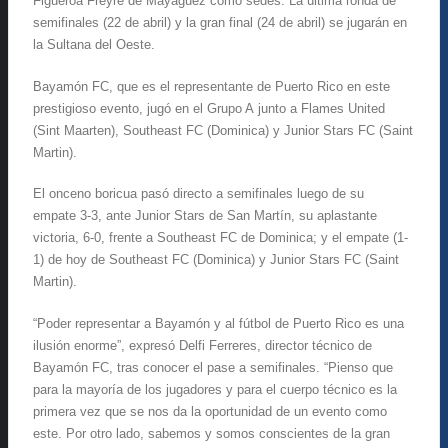
Figueroa Freyre de Mayagüez como sedes. La última ronda de
semifinales (22 de abril) y la gran final (24 de abril) se jugarán en
la Sultana del Oeste.
Bayamón FC, que es el representante de Puerto Rico en este
prestigioso evento, jugó en el Grupo A junto a Flames United
(Sint Maarten), Southeast FC (Dominica) y Junior Stars FC (Saint
Martin).
El onceno boricua pasó directo a semifinales luego de su
empate 3-3, ante Junior Stars de San Martín, su aplastante
victoria, 6-0, frente a Southeast FC de Dominica; y el empate (1-
1) de hoy de Southeast FC (Dominica) y Junior Stars FC (Saint
Martin).
“Poder representar a Bayamón y al fútbol de Puerto Rico es una
ilusión enorme”, expresó Delfi Ferreres, director técnico de
Bayamón FC, tras conocer el pase a semifinales. “Pienso que
para la mayoría de los jugadores y para el cuerpo técnico es la
primera vez que se nos da la oportunidad de un evento como
este. Por otro lado, sabemos y somos conscientes de la gran