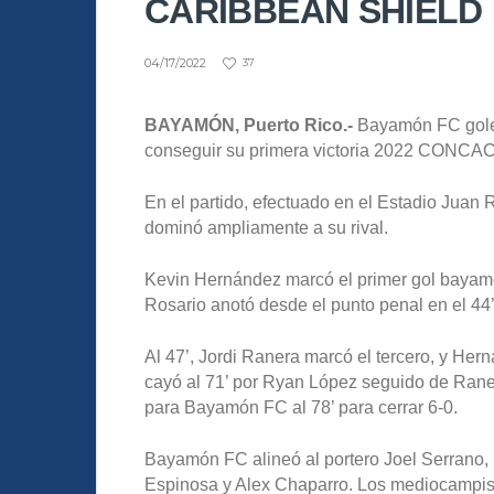
CARIBBEAN SHIELD
04/17/2022
37
BAYAMÓN, Puerto Rico.-
Bayamón FC goleó
conseguir su primera victoria 2022 CONCA
En el partido, efectuado en el Estadio Juan
dominó ampliamente a su rival.
Kevin Hernández marcó el primer gol bayamo
Rosario anotó desde el punto penal en el 44’ 
Al 47’, Jordi Ranera marcó el tercero, y Hern
cayó al 71’ por Ryan López seguido de Ranera
para Bayamón FC al 78’ para cerrar 6-0.
Bayamón FC alineó al portero Joel Serrano,
Espinosa y Alex Chaparro. Los mediocampist