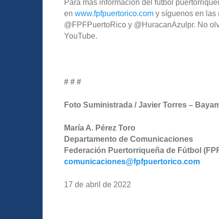
Para más información del fútbol puertorriqueñ
en
www.fpfpuertorico.com
y síguenos en las 
@FPFPuertoRico y @HuracanAzulpr. No olvide
YouTube.
# # #
Foto Suministrada / Javier Torres – Bay
María A. Pérez Toro
Departamento de Comunicaciones
Federación Puertorriqueña de Fútbol (FP
comunicaciones@fpfpuertorico.com
17 de abril de 2022