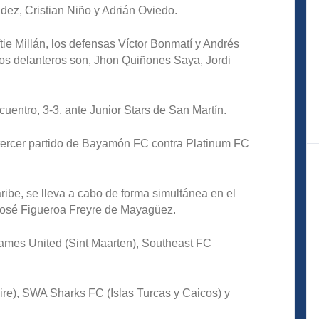
dez, Cristian Niño y Adrián Oviedo.
tie Millán, los defensas Víctor Bonmatí y Andrés
os delanteros son, Jhon Quiñones Saya, Jordi
entro, 3-3, ante Junior Stars de San Martín.
el tercer partido de Bayamón FC contra Platinum FC
ibe, se lleva a cabo de forma simultánea en el
osé Figueroa Freyre de Mayagüez.
lames United (Sint Maarten), Southeast FC
re), SWA Sharks FC (Islas Turcas y Caicos) y