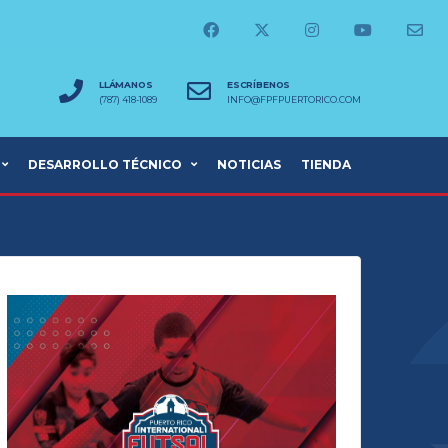
LLÁMANOS
ESCRÍBENOS
(787) 418-1089
INFO@FPFPUERTORICO.COM
DESARROLLO TÉCNICO
NOTICIAS
TIENDA