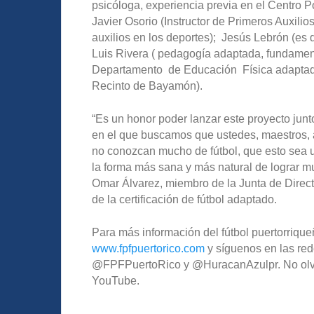
psicóloga, experiencia previa en el Centro
Javier Osorio (Instructor de Primeros Auxili
auxilios en los deportes); Jesús Lebrón (es d
Luis Rivera ( pedagogía adaptada, fundament
Departamento de Educación Física adaptada
Recinto de Bayamón).
“Es un honor poder lanzar este proyecto junt
en el que buscamos que ustedes, maestros, a
no conozcan mucho de fútbol, que esto sea u
la forma más sana y más natural de lograr m
Omar Álvarez, miembro de la Junta de Direct
de la certificación de fútbol adaptado.
Para más información del fútbol puertorriqueñ
www.fpfpuertorico.com
y síguenos en las red
@FPFPuertoRico y @HuracanAzulpr. No olvide
YouTube.