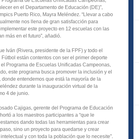
n el Programa de Escuelas Unificadas Campeonas,
blecer en el Departamento de Educación (DE)”,
lympics Puerto Rico, Mayra Meléndez. “Llevar a cabo
ualmente nos llena de gran satisfacción para
implementar este proyecto en 12 escuelas con las
más en el futuro”, añadió.
 Iván (Rivera, presidente de la FPF) y todo el
 Fútbol están contentos con ser el primer deporte
en el Programa de Escuelas Unificadas Campeonas,
do, este programa busca promover la inclusión y el
ar, donde entendemos que está la mayoría de la
léndez durante la inauguración virtual de la
mo 4 de junio.
osado Cajigas, gerente del Programa de Educación
xhortó a los maestros participantes a “que le
estamos dando todas las herramientas para crear
paso, sino un proyecto para quedarse y crear
ntelectual y con toda la población que lo necesite”.