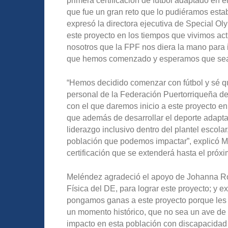
primera certificación de fútbol adaptado e
que fue un gran reto que lo pudiéramos esta
expresó la directora ejecutiva de Special O
este proyecto en los tiempos que vivimos act
nosotros que la FPF nos diera la mano para 
que hemos comenzado y esperamos que sean 
“Hemos decidido comenzar con fútbol y sé que
personal de la Federación Puertorriqueña de
con el que daremos inicio a este proyecto 
que además de desarrollar el deporte adapta
liderazgo inclusivo dentro del plantel escol
población que podemos impactar”, explicó Me
certificación que se extenderá hasta el próxi
Meléndez agradeció el apoyo de Johanna R
Física del DE, para lograr este proyecto; y e
pongamos ganas a este proyecto porque les 
un momento histórico, que no sea un ave de 
impacto en esta población con discapacidad i