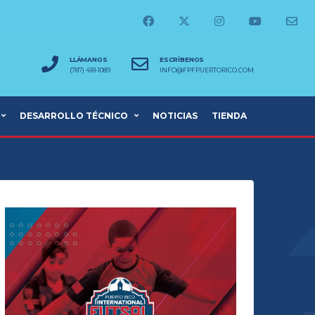
LLÁMANOS
ESCRÍBENOS
(787) 418-1089
INFO@FPFPUERTORICO.COM
DESARROLLO TÉCNICO
NOTICIAS
TIENDA