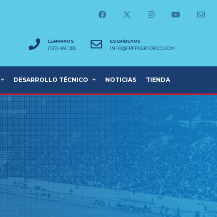
LLÁMANOS
ESCRÍBENOS
(787) 418-1089
INFO@FPFPUERTORICO.COM
DESARROLLO TÉCNICO
NOTICIAS
TIENDA