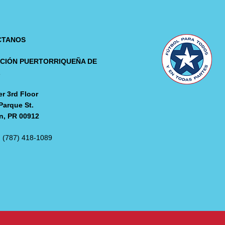
CTANOS
CIÓN PUERTORRIQUEÑA DE
L
r 3rd Floor
Parque St.
n, PR 00912
: (787) 418-1089