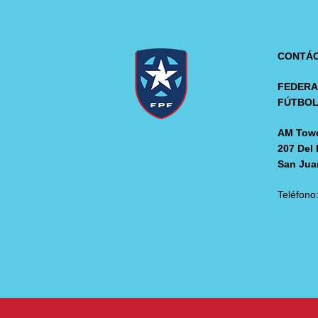
CONTÁ
FEDERA
FÚTBO
AM Towe
207 Del 
San Jua
Teléfono