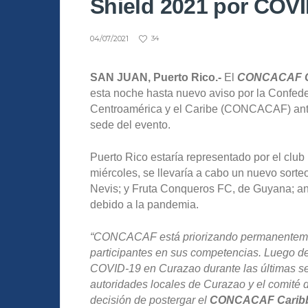
Shield 2021 por COV
04/07/2021
34
SAN JUAN, Puerto Rico.-
El
CONCACAF Ca
esta noche hasta nuevo aviso por la Confede
Centroamérica y el Caribe (CONCACAF) ant
sede del evento.
Puerto Rico estaría representado por el clu
miércoles, se llevaría a cabo un nuevo sorte
Nevis; y Fruta Conqueros FC, de Guyana; an
debido a la pandemia.
“
CONCACAF está priorizando permanentemente
participantes en sus competencias. Luego de
COVID-19 en Curazao durante las últimas
autoridades locales de Curazao y el comité de
decisión de postergar el
CONCACAF Caribbe