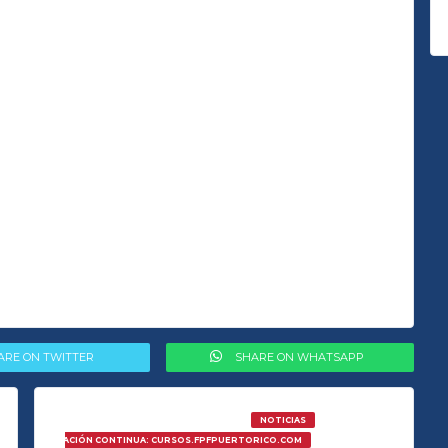
ARE ON TWITTER
SHARE ON WHATSAPP
NOTICIAS
INE DE EDUCACIÓN CONTINUA: CURSOS.FPFPUERTORICO.COM