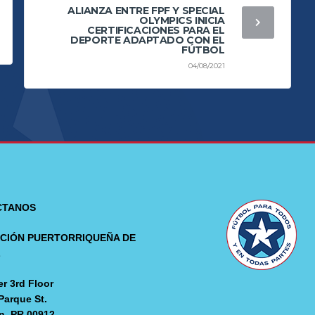
ALIANZA ENTRE FPF Y SPECIAL
OLYMPICS INICIA
CERTIFICACIONES PARA EL
DEPORTE ADAPTADO CON EL
FÚTBOL
04/08/2021
CTANOS
CIÓN PUERTORRIQUEÑA DE
L
r 3rd Floor
Parque St.
n, PR 00912