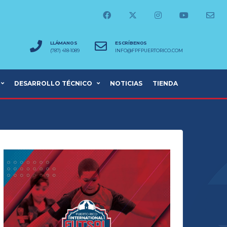
LLÁMANOS
ESCRÍBENOS
(787) 418-1089
INFO@FPFPUERTORICO.COM
DESARROLLO TÉCNICO
NOTICIAS
TIENDA