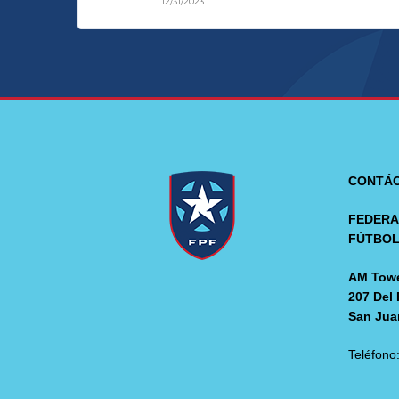
12/31/2023
CONTÁ
FEDERA
FÚTBO
AM Towe
207 Del 
San Jua
Teléfono