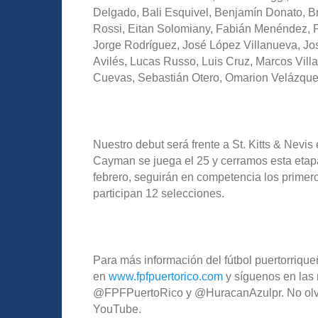
Delgado, Bali Esquivel, Benjamín Donato, Bra
Rossi, Eitan Solomiany, Fabián Menéndez, 
Jorge Rodríguez, José López Villanueva, Jo
Avilés, Lucas Russo, Luis Cruz, Marcos Vill
Cuevas, Sebastián Otero, Omarion Velázque
Nuestro debut será frente a St. Kitts & Nevis 
Cayman se juega el 25 y cerramos esta etapa c
febrero, seguirán en competencia los primer
participan 12 selecciones.
Para más información del fútbol puertorriqueñ
en
www.fpfpuertorico.com
y síguenos en las 
@FPFPuertoRico y @HuracanAzulpr. No olvide
YouTube.