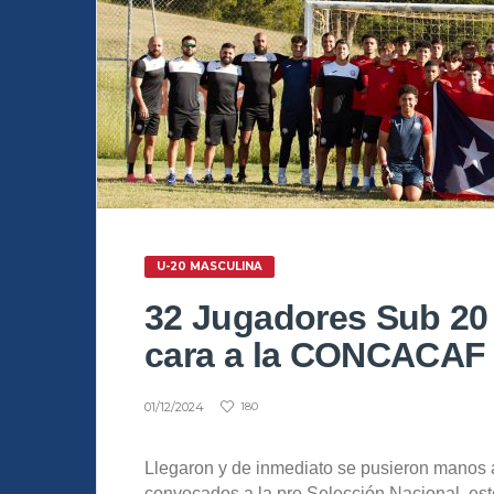
U-20 MASCULINA
32 Jugadores Sub 20 
cara a la CONCACAF
01/12/2024
180
Llegaron y de inmediato se pusieron manos a
convocados a la pre Selección Nacional, es