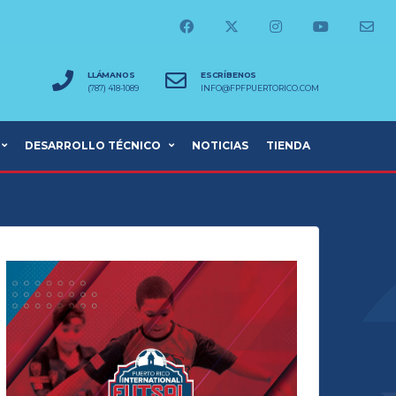
LLÁMANOS
ESCRÍBENOS
(787) 418-1089
INFO@FPFPUERTORICO.COM
DESARROLLO TÉCNICO
NOTICIAS
TIENDA