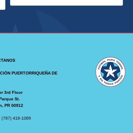
CTANOS
CIÓN PUERTORRIQUEÑA DE
L
r 3rd Floor
Parque St.
n, PR 00912
: (787) 418-1089