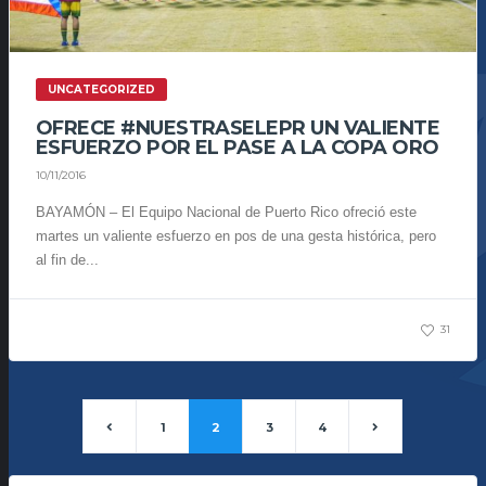
UNCATEGORIZED
OFRECE #NUESTRASELEPR UN VALIENTE
ESFUERZO POR EL PASE A LA COPA ORO
10/11/2016
BAYAMÓN – El Equipo Nacional de Puerto Rico ofreció este
martes un valiente esfuerzo en pos de una gesta histórica, pero
al fin de...
31
1
2
3
4