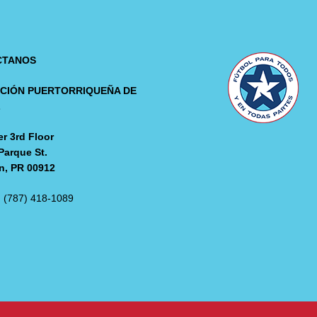
CTANOS
CIÓN PUERTORRIQUEÑA DE
L
r 3rd Floor
Parque St.
n, PR 00912
: (787) 418-1089