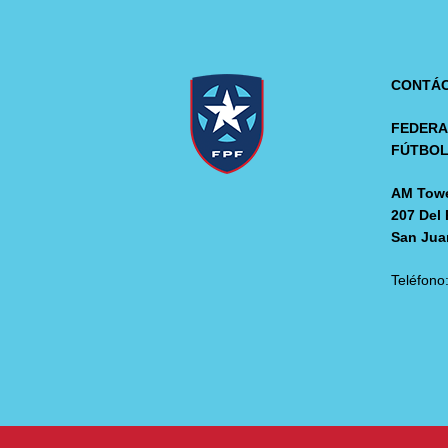
CONTÁ
FEDERA
FÚTBO
AM Towe
207 Del 
San Jua
Teléfono