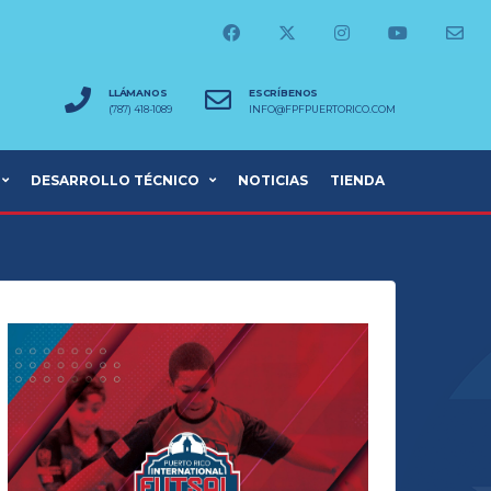
LLÁMANOS
ESCRÍBENOS
(787) 418-1089
INFO@FPFPUERTORICO.COM
DESARROLLO TÉCNICO
NOTICIAS
TIENDA