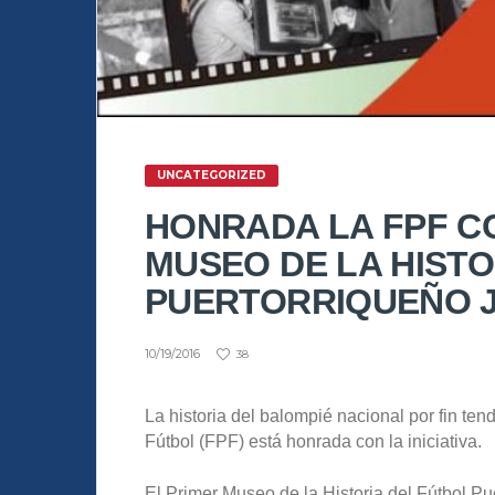
UNCATEGORIZED
HONRADA LA FPF C
MUSEO DE LA HISTO
PUERTORRIQUEÑO J
10/19/2016
38
La historia del balompié nacional por fin ten
Fútbol (FPF) está honrada con la iniciativa.
El Primer Museo de la Historia del Fútbol Pu