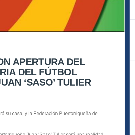
ON APERTURA DEL
RIA DEL FÚTBOL
UAN ‘SASO’ TULIER
drá su casa, y la Federación Puertorriqueña de
ertorriqueño Juan ‘Saso’ Tulier será una realidad