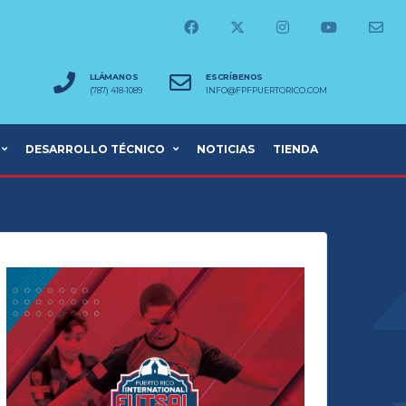
LLÁMANOS
ESCRÍBENOS
(787) 418-1089
INFO@FPFPUERTORICO.COM
DESARROLLO TÉCNICO
NOTICIAS
TIENDA