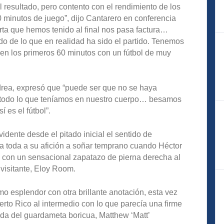
 resultado, pero contento con el rendimiento de los
 minutos de juego”, dijo Cantarero en conferencia
rta que hemos tenido al final nos pasa factura…
o de lo que en realidad ha sido el partido. Tenemos
á en los primeros 60 minutos con un fútbol de muy
rea, expresó que “puede ser que no se haya
os todo lo que teníamos en nuestro cuerpo… besamos
í es el fútbol”.
idente desde el pitado inicial el sentido de
 a toda a su afición a soñar temprano cuando Héctor
co con un sensacional zapatazo de pierna derecha al
o visitante, Eloy Room.
o esplendor con otra brillante anotación, esta vez
rto Rico al intermedio con lo que parecía una firme
ada del guardameta boricua, Matthew ‘Matt’