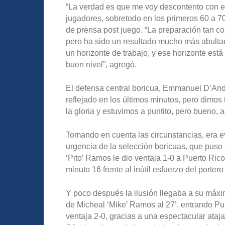
“La verdad es que me voy descontento con el
jugadores, sobretodo en los primeros 60 a 70
de prensa post juego. “La preparación tan co
pero ha sido un resultado mucho más abultad
un horizonte de trabajo, y ese horizonte est
buen nivel”, agregó.
El defensa central boricua, Emmanuel D’And
reflejado en los últimos minutos, pero dim
la gloria y estuvimos a puntito, pero bueno, as
Tomando en cuenta las circunstancias, era ev
urgencia de la selección boricuas, que puso
‘Pito’ Ramos le dio ventaja 1-0 a Puerto Ri
minuto 16 frente al inútil esfuerzo del porter
Y poco después la ilusión llegaba a su máxim
de Micheal ‘Mike’ Ramos al 27’, entrando Pue
ventaja 2-0, gracias a una espectacular ataj