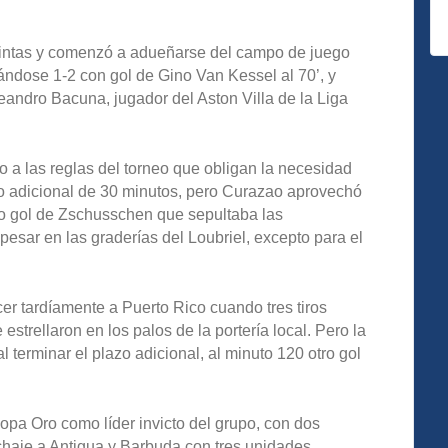
stintas y comenzó a adueñarse del campo de juego
ndose 1-2 con gol de Gino Van Kessel al 70’, y
eandro Bacuna, jugador del Aston Villa de la Liga
o a las reglas del torneo que obligan la necesidad
do adicional de 30 minutos, pero Curazao aprovechó
ivo gol de Zschusschen que sepultaba las
esar en las graderías del Loubriel, excepto para el
cer tardíamente a Puerto Rico cuando tres tiros
estrellaron en los palos de la portería local. Pero la
al terminar el plazo adicional, al minuto 120 otro gol
opa Oro como líder invicto del grupo, con dos
echaje a Antigua y Barbuda con tres unidades.