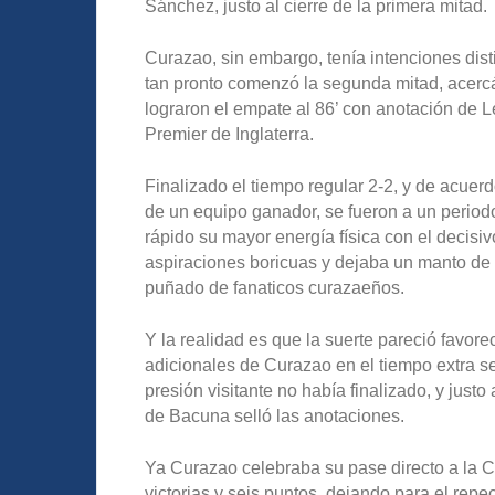
Sánchez, justo al cierre de la primera mitad.
Curazao, sin embargo, tenía intenciones di
tan pronto comenzó la segunda mitad, acercá
lograron el empate al 86’ con anotación de L
Premier de Inglaterra.
Finalizado el tiempo regular 2-2, y de acuerd
de un equipo ganador, se fueron a un perio
rápido su mayor energía física con el decis
aspiraciones boricuas y dejaba un manto de p
puñado de fanaticos curazaeños.
Y la realidad es que la suerte pareció favore
adicionales de Curazao en el tiempo extra se 
presión visitante no había finalizado, y justo 
de Bacuna selló las anotaciones.
Ya Curazao celebraba su pase directo a la C
victorias y seis puntos, dejando para el rep