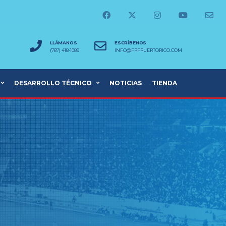
LLÁMANOS
ESCRÍBENOS
(787) 418-1089
INFO@FPFPUERTORICO.COM
DESARROLLO TÉCNICO
NOTICIAS
TIENDA