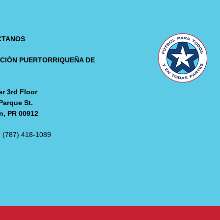
CTANOS
CIÓN PUERTORRIQUEÑA DE
L
r 3rd Floor
Parque St.
n, PR 00912
: (787) 418-1089