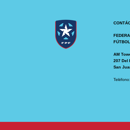
CONTÁ
FEDERA
FÚTBO
AM Towe
207 Del 
San Jua
Teléfono