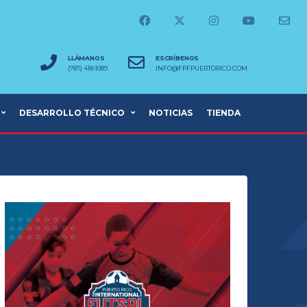
LLÁMANOS
ESCRÍBENOS
(787) 418-1089
INFO@FPFPUERTORICO.COM
DESARROLLO TÉCNICO
NOTICIAS
TIENDA