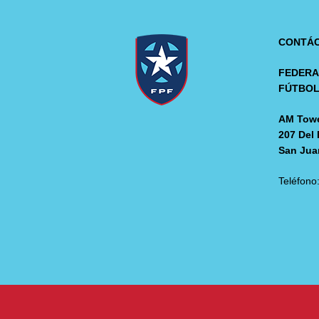
CONTÁ
FEDERA
FÚTBO
AM Towe
207 Del 
San Jua
Teléfono