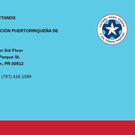
CTANOS
CIÓN PUERTORRIQUEÑA DE
L
r 3rd Floor
Parque St.
n, PR 00912
: (787) 418-1089