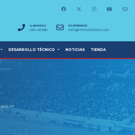
LLÁMANOS
ESCRÍBENOS
(787) 418-1089
INFO@FPFPUERTORICO.COM
DESARROLLO TÉCNICO
NOTICIAS
TIENDA
-604-ST