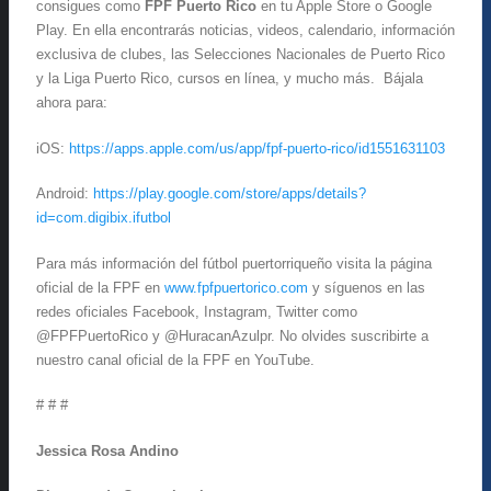
consigues como
FPF Puerto Rico
en tu Apple Store o Google
Play. En ella encontrarás noticias, videos, calendario, información
exclusiva de clubes, las Selecciones Nacionales de Puerto Rico
y la Liga Puerto Rico, cursos en línea, y mucho más. Bájala
ahora para:
iOS:
https://apps.apple.com/us/app/fpf-puerto-rico/id1551631103
Android:
https://play.google.com/store/apps/details?
id=com.digibix.ifutbol
Para más información del fútbol puertorriqueño visita la página
oficial de la FPF en
www.fpfpuertorico.com
y síguenos en las
redes oficiales Facebook, Instagram, Twitter como
@FPFPuertoRico y @HuracanAzulpr. No olvides suscribirte a
nuestro canal oficial de la FPF en YouTube.
# # #
Jessica Rosa Andino