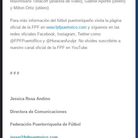
Maximiliano Torlacoff (analista de vídeo), Gabriel Aponte (utilero)
y Milton Ortiz (utilero)
Para más información del fútbol puertorriqueño visita la página
oficial de la FPF en
www.fpfpuertorico.com
y síguenos en las
redes oficiales Facebook, Instagram, Twitter como
@FPFPuertoRico y @HuracanAzulpr. No olvides suscribirte a
nuestro canal oficial de la FPF en YouTube.
# # #
Jessica Rosa Andino
Directora de Comunicaciones
Federación Puertorriqueña de Fútbol
jrosa@fpfpuertorico.com