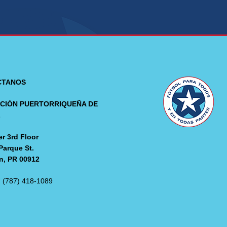
CTANOS
CIÓN PUERTORRIQUEÑA DE
L
r 3rd Floor
Parque St.
n, PR 00912
: (787) 418-1089