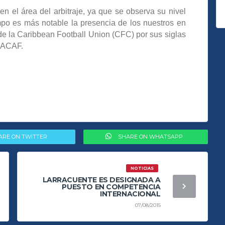
n el área del arbitraje, ya que se observa su nivel
mpo es más notable la presencia de los nuestros en
de la Caribbean Football Union (CFC) por sus siglas
CACAF.
ARE ON TWITTER
SHARE ON WHATSAPP
NOTICIAS
LARRACUENTE ES DESIGNADA A
PUESTO EN COMPETENCIA
INTERNACIONAL
07/08/2015