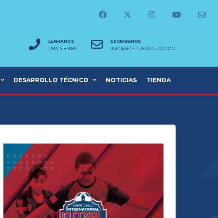
LLÁMANOS
ESCRÍBENOS
(787) 418-1089
INFO@FPFPUERTORICO.COM
DESARROLLO TÉCNICO
NOTICIAS
TIENDA