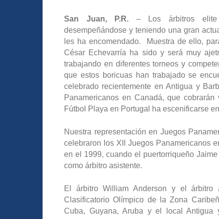
San Juan, P.R.
– Los árbitros elite 
desempeñándose y teniendo una gran actuac
les ha encomendado. Muestra de ello, para
César Echevarría ha sido y será muy aje
trabajando en diferentes torneos y compete
que estos boricuas han trabajado se encue
celebrado recientemente en Antigua y Bar
Panamericanos en Canadá, que cobrarán 
Fútbol Playa en Portugal ha escenificarse en 
Nuestra representación en Juegos Panameri
celebraron los XII Juegos Panamericanos e
en el 1999, cuando el puertorriqueño Jaime
como árbitro asistente.
El árbitro William Anderson y el árbitro
Clasificatorio Olímpico de la Zona Caribeñ
Cuba, Guyana, Aruba y el local Antigua