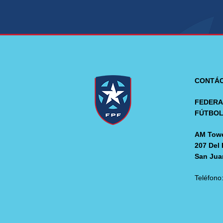
CONTÁ
FEDERA
FÚTBO
AM Towe
207 Del 
San Jua
Teléfono