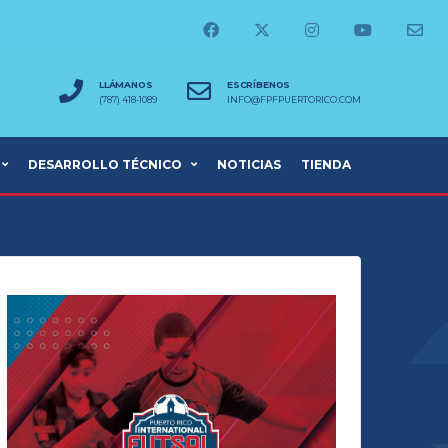
LLÁMANOS
ESCRÍBENOS
(787) 418-1089
INFO@FPFPUERTORICO.COM
DESARROLLO TÉCNICO
NOTICIAS
TIENDA