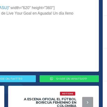
wASU)
” width=”620″ height=”360″]
 de Live Your Goal en Aguada! Un día lleno
ARE ON TWITTER
SHARE ON WHATSAPP
NOTICIAS
A ESCENA OFICIAL EL FÚTBOL
BORICUA FEMENINO EN
COLOMBIA