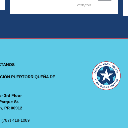
02/15/2017
CTANOS
CIÓN PUERTORRIQUEÑA DE
L
r 3rd Floor
Parque St.
n, PR 00912
: (787) 418-1089