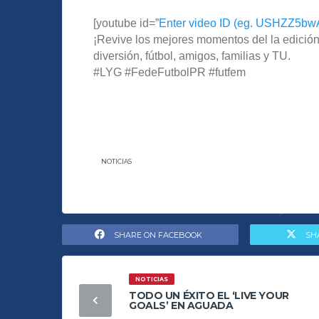
[youtube id=”
Enter video ID (eg. USHZZ5b
¡Revive los mejores momentos del la edición
diversión, fútbol, amigos, familias y TU.
#LYG #FedeFutbolPR #futfem
NOTICIAS
SHARE ON FACEBOOK
SH
NOTICIAS
TODO UN ÉXITO EL ‘LIVE YOUR
GOALS’ EN AGUADA