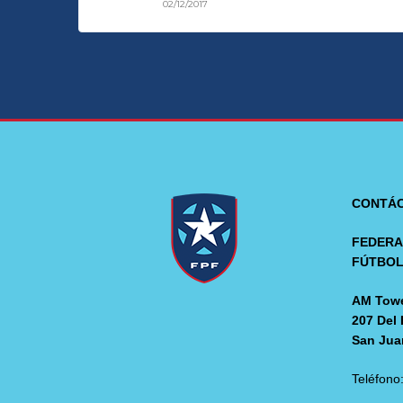
02/12/2017
CONTÁ
FEDERA
FÚTBO
AM Towe
207 Del 
San Jua
Teléfono