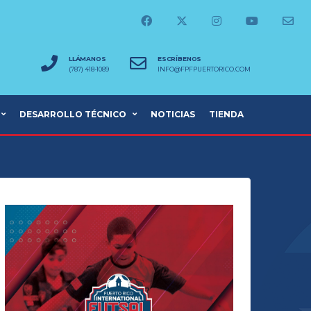
LLÁMANOS
ESCRÍBENOS
(787) 418-1089
INFO@FPFPUERTORICO.COM
DESARROLLO TÉCNICO
NOTICIAS
TIENDA