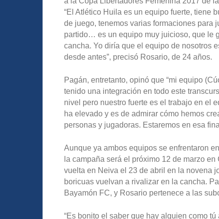
a la Copa Libertadores Femenina 2017 de
“El Atlético Huila es un equipo fuerte, tien
de juego, tenemos varias formaciones para ju
partido… es un equipo muy juicioso, que le 
cancha. Yo diría que el equipo de nosotros 
desde antes”, precisó Rosario, de 24 años.
Pagán, entretanto, opinó que “mi equipo (Cú
tenido una integración en todo este transcu
nivel pero nuestro fuerte es el trabajo en el 
ha elevado y es de admirar cómo hemos crea
personas y jugadoras. Estaremos en esa fina
Aunque ya ambos equipos se enfrentaron en u
la campaña será el próximo 12 de marzo en C
vuelta en Neiva el 23 de abril en la novena j
boricuas vuelvan a rivalizar en la cancha. P
Bayamón FC, y Rosario pertenece a las sub
“Es bonito el saber que hay alguien como tú