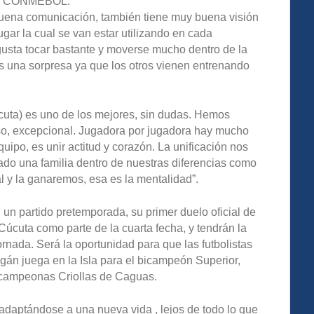
 la CONMEBOL.
e buena comunicación, también tiene muy buena visión
gar la cual se van estar utilizando en cada
gusta tocar bastante y moverse mucho dentro de la
es una sorpresa ya que los otros vienen entrenando
cuta) es uno de los mejores, sin dudas. Hemos
rso, excepcional. Jugadora por jugadora hay mucho
equipo, es unir actitud y corazón. La unificación nos
do una familia dentro de nuestras diferencias como
l y la ganaremos, esa es la mentalidad”.
n partido pretemporada, su primer duelo oficial de
úcuta como parte de la cuarta fecha, y tendrán la
ornada. Será la oportunidad para que las futbolistas
agán juega en la Isla para el bicampeón Superior,
campeonas Criollas de Caguas.
 adaptándose a una nueva vida , lejos de todo lo que