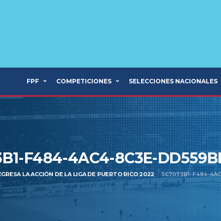
FPF
COMPETICIONES
SELECCIONES NACIONALES
3B1-F484-4AC4-8C3E-DD559B
EGRESA LA ACCIÓN DE LA LIGA DE PUERTO RICO 2022
5C7073B1-F484-4A