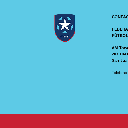
CONTÁ
FEDERA
FÚTBO
AM Towe
207 Del 
San Jua
Teléfono