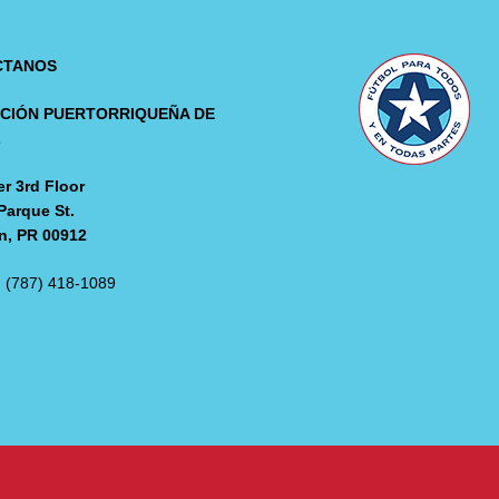
CTANOS
CIÓN PUERTORRIQUEÑA DE
L
r 3rd Floor
Parque St.
n, PR 00912
: (787) 418-1089