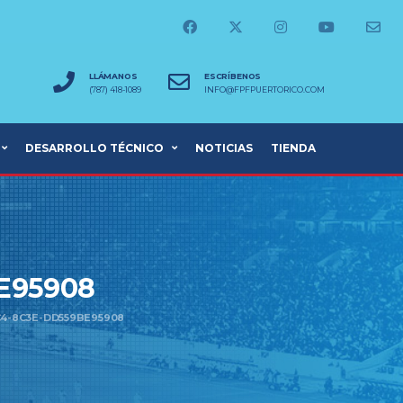
LLÁMANOS
ESCRÍBENOS
(787) 418-1089
INFO@FPFPUERTORICO.COM
DESARROLLO TÉCNICO
NOTICIAS
TIENDA
E95908
C4-8C3E-DD559BE95908