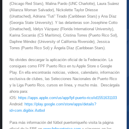
(Chicago Red Stars), Malina Pardo (UNC Charlotte), Laura Suárez
(Alianza Woman Salvador), Nickolette Taylor Driesse
(Unattached), Adriana “Tuti” Tirado (Caribbean Stars) y Ana Díaz
(Georgia State University). Y las delanteras son Josephine Cotto
(Unattached), Idelys Vázquez (Florida International University),
Karina Socarrás (CS Marítimo), Cristina Torres (Puerto Rico Sol),
Daphne Méndez (University of California Riverside), Jessica
Torres (Puerto Rico Sol) y Ángela Díaz (Caribbean Stars).
No olvides descargar la aplicación oficial de la Federación. La
consigues como FPF Puerto Rico en tu Apple Store o Google
Play. En ella encontrarás noticias, videos, calendario, información
exclusiva de clubes, las Selecciones Nacionales de Puerto Rico
y la Liga Puerto Rico, cursos en línea, y mucho más. Descárgala
ahora para:
iOS:
https://apps.apple.com/us/app/fpf-puerto-rico/id1551631103
Android:
https://play.google.com/store/apps/details?
id=com.digibix.ifutbol
Para más información del fútbol puertorriqueño visita la página
oficial de la FPF en
www.fpfpuertorico.com
y síguenos en las