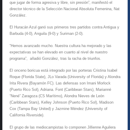
que jugar de forma agresiva y libre, sin presión”, manifestó el
director técnico de la Selección Nacional Absoluta Femenina, Nat
González.
El Huracán Azul ganó sus primeros tres partidos contra Antigua y
Barbuda (4-0), Anguila (9-0) y Suriman (2-0).
“Hemos avanzado mucho. Nuestra cultura ha mejorado y las
expectativas se han elevado en cuanto al nivel de nuestro
programa”, añadió González, tras la racha de triunfos.
El onceno boricua está integrado por las porteras Cristina Isabel
Roque (Florida State), JLo Varada (University of Florida) y Alondra
Irita Rivera (Bayamón FC). Las defensas son Imani Morlock
(Puerto Rico Sol), Adriana. Font (Caribbean Stars), Marianné
“Nené” Zaragoza (CS Marítimo), Alondra Nieves de León
(Caribbean Stars), Kelley Johnson (Puerto Rico Sol), Madison
Cox (Tampa Bay United) y Jazmine Méndez (University of
California Riverside).
El grupo de las mediocampistas lo componen Jillienne Aguilera