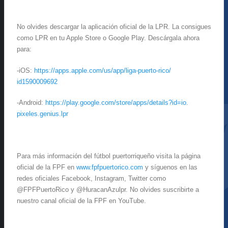
No olvides descargar la aplicación oficial de la LPR. La consigues
como LPR en tu Apple Store o Google Play. Descárgala ahora
para:
-iOS:
https://apps.apple.com/
us/app/liga-puerto-rico/
id1590009692
-Android:
https://play.google.
com/store/apps/details?id=io.
pixeles.genius.lpr
Para más información del fútbol puertorriqueño visita la página
oficial de la FPF en
www.fpfpuertorico.com
y síguenos en las
redes oficiales Facebook, Instagram, Twitter como
@FPFPuertoRico y @HuracanAzulpr. No olvides suscribirte a
nuestro canal oficial de la FPF en YouTube.