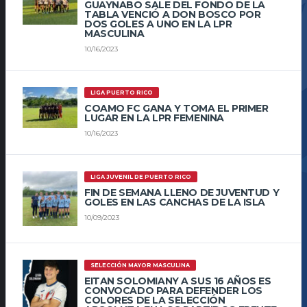
GUAYNABO SALE DEL FONDO DE LA
TABLA VENCIÓ A DON BOSCO POR
DOS GOLES A UNO EN LA LPR
MASCULINA
10/16/2023
LIGA PUERTO RICO
COAMO FC GANA Y TOMA EL PRIMER
LUGAR EN LA LPR FEMENINA
10/16/2023
LIGA JUVENIL DE PUERTO RICO
FIN DE SEMANA LLENO DE JUVENTUD Y
GOLES EN LAS CANCHAS DE LA ISLA
10/09/2023
SELECCIÓN MAYOR MASCULINA
EITAN SOLOMIANY A SUS 16 AÑOS ES
CONVOCADO PARA DEFENDER LOS
COLORES DE LA SELECCIÓN