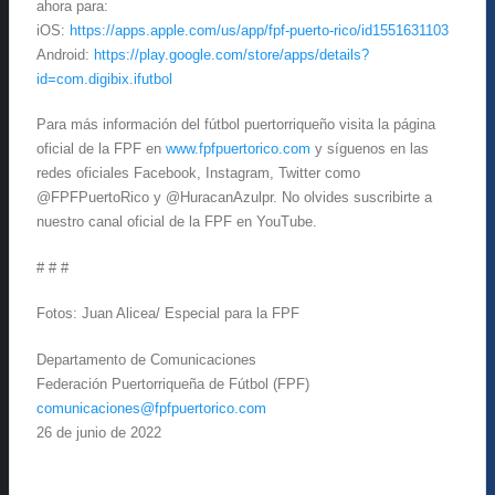
ahora para:
iOS:
https://apps.apple.com/us/app/fpf-puerto-rico/id1551631103
Android:
https://play.google.com/store/apps/details?
id=com.digibix.ifutbol
Para más información del fútbol puertorriqueño visita la página
oficial de la FPF en
www.fpfpuertorico.com
y síguenos en las
redes oficiales Facebook, Instagram, Twitter como
@FPFPuertoRico y @HuracanAzulpr. No olvides suscribirte a
nuestro canal oficial de la FPF en YouTube.
# # #
Fotos: Juan Alicea/ Especial para la FPF
Departamento de Comunicaciones
Federación Puertorriqueña de Fútbol (FPF)
comunicaciones@fpfpuertorico.com
26 de junio de 2022