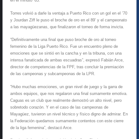
en el minuto ’63.
Torres volvió a darle la ventaja a Puerto Rico con un gol en el ’70
y Jourdan Ziff le puso el broche de oro en el 89’ y el campeonato
a las mayagüezanas, que finalizaron el torneo de forma invicta.
“Definitivamente una final que puso broche de oro al torneo
femenino de la Liga Puerto Rico. Fue un encuentro pleno de
emociones que se sintió en la cancha y en la tribuna, con una
intensa fanaticada de ambas escuadras”, expresó Fabián Arce,
director de competencias de la FPF, tras concluir la premiación
de las campeonas y subcampeonas de la LPR.
“Hubo muchas emociones, un gran nivel de juego y la garra de
ambos equipos, que nos regalaron una final sumamente emotiva.
Caguas es un club que realmente demostró un alto nivel, pero
sobretodo corazón. Y en el caso de las campeonas de
Mayagüez, tuvieron un nivel técnico y físico digno de admirar. En
la Federación quedamos sumamente contentos con este cierre
de la liga femenina”, destacó Arce.