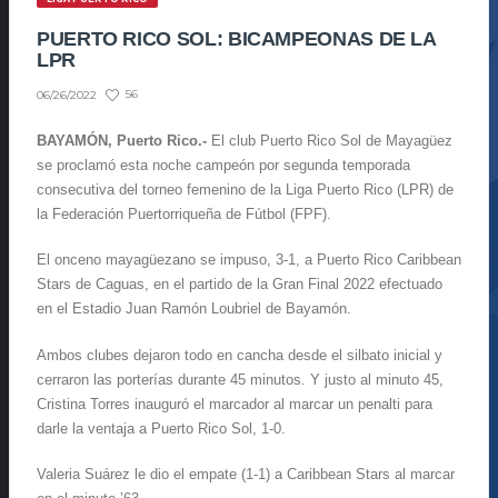
PUERTO RICO SOL: BICAMPEONAS DE LA
LPR
56
06/26/2022
BAYAMÓN, Puerto Rico.-
El club Puerto Rico Sol de Mayagüez
se proclamó esta noche campeón por segunda temporada
consecutiva del torneo femenino de la Liga Puerto Rico (LPR) de
la Federación Puertorriqueña de Fútbol (FPF).
El onceno mayagüezano se impuso, 3-1, a Puerto Rico Caribbean
Stars de Caguas, en el partido de la Gran Final 2022 efectuado
en el Estadio Juan Ramón Loubriel de Bayamón.
Ambos clubes dejaron todo en cancha desde el silbato inicial y
cerraron las porterías durante 45 minutos. Y justo al minuto 45,
Cristina Torres inauguró el marcador al marcar un penalti para
darle la ventaja a Puerto Rico Sol, 1-0.
Valeria Suárez le dio el empate (1-1) a Caribbean Stars al marcar