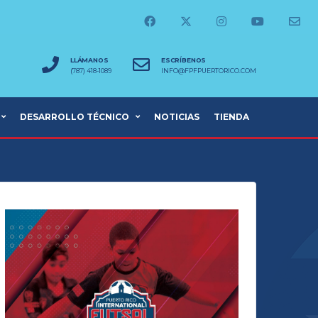
LLÁMANOS
ESCRÍBENOS
(787) 418-1089
INFO@FPFPUERTORICO.COM
DESARROLLO TÉCNICO
NOTICIAS
TIENDA