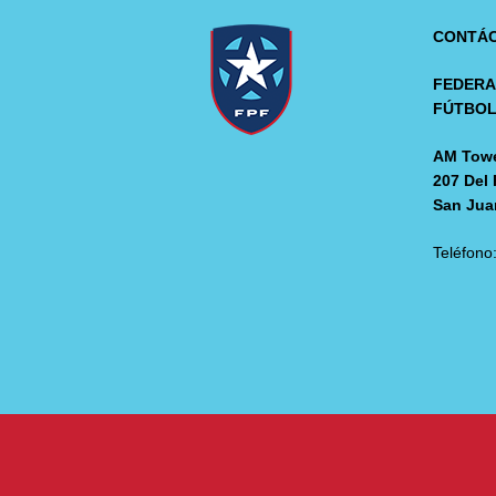
CONTÁ
FEDERA
FÚTBO
AM Towe
207 Del 
San Jua
Teléfono