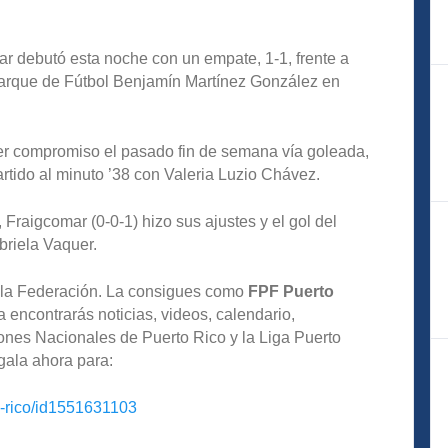
r debutó esta noche con un empate, 1-1, frente a
Parque de Fútbol Benjamín Martínez González en
r compromiso el pasado fin de semana vía goleada,
artido al minuto ’38 con Valeria Luzio Chávez.
 Fraigcomar (0-0-1) hizo sus ajustes y el gol del
briela Vaquer.
de la Federación. La consigues como
FPF Puerto
 encontrarás noticias, videos, calendario,
iones Nacionales de Puerto Rico y la Liga Puerto
gala ahora para:
o-rico/id1551631103