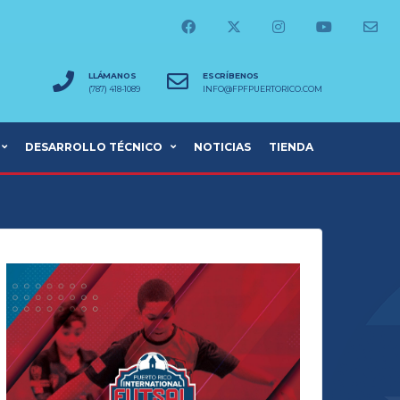
LLÁMANOS
ESCRÍBENOS
(787) 418-1089
INFO@FPFPUERTORICO.COM
DESARROLLO TÉCNICO
NOTICIAS
TIENDA