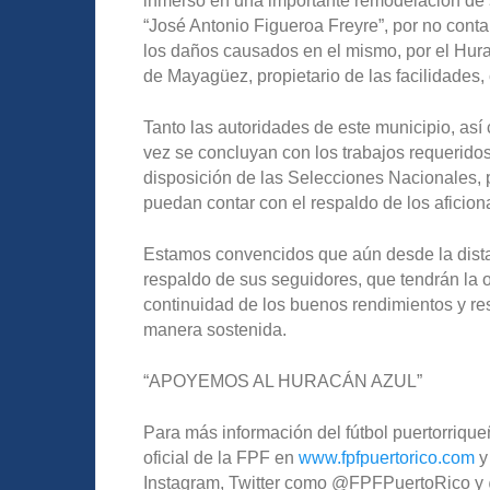
inmerso en una importante remodelación de s
“José Antonio Figueroa Freyre”, por no conta
los daños causados en el mismo, por el Hura
de Mayagüez, propietario de las facilidades
Tanto las autoridades de este municipio, a
vez se concluyan con los trabajos requeridos
disposición de las Selecciones Nacionales, 
puedan contar con el respaldo de los aficion
Estamos convencidos que aún desde la dista
respaldo de sus seguidores, que tendrán la o
continuidad de los buenos rendimientos y r
manera sostenida.
“APOYEMOS AL HURACÁN AZUL”
Para más información del fútbol puertorriqueñ
oficial de la FPF en
www.fpfpuertorico.com
y
Instagram, Twitter como @FPFPuertoRico y @