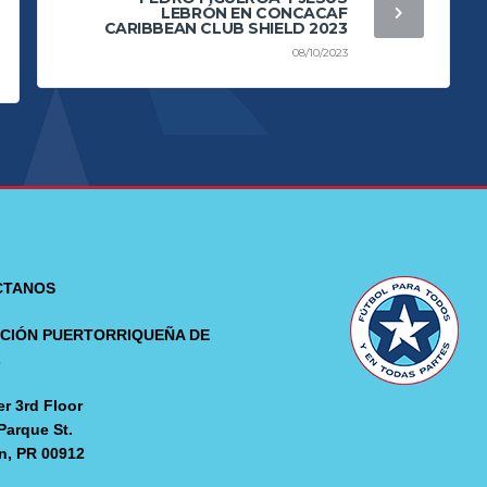
LEBRÓN EN CONCACAF
CARIBBEAN CLUB SHIELD 2023
08/10/2023
CTANOS
CIÓN PUERTORRIQUEÑA DE
L
r 3rd Floor
Parque St.
n, PR 00912