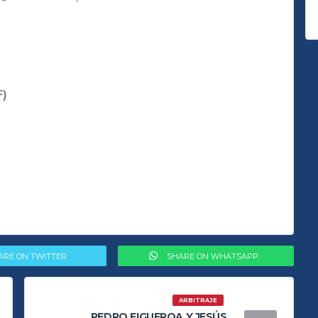
F)
ARE ON TWITTER
SHARE ON WHATSAPP
ARBITRAJE
PEDRO FIGUEROA Y JESÚS