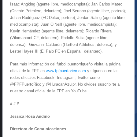
Isaac Angking (agente libre, mediocampista); Jan Carlos Mateo
(Oriente Petrolero, delantero); Joel Serrano (agente libre, portero);
Johan Rodríguez (FC Delco, portero); Jordan Saling (agente libre,
mediocampista); Juan O’Neill (agente libre, mediocampista);
Kevin Hernández (agente libre, delantero); Ricardo Rivera
(Vilamarxant CF, delantero); Rodolfo Sulia (agente libre,
defensa); Giovanni Calderón (Hartford Athletics, defensa), y
Lester Hayes III (El Palo FC en España, delantero).
Para más información del fútbol puertorriqueño visita la página
oficial de la FPF en
www.fpfpuertorico.com
y síguenos en las
redes oficiales Facebook, Instagram, Twitter como
@FPFPuertoRico y @HuracanAzulpr. No olvides suscribirte a
nuestro canal oficial de la FPF en YouTube.
# # #
Jessica Rosa Andino
Directora de Comunicaciones