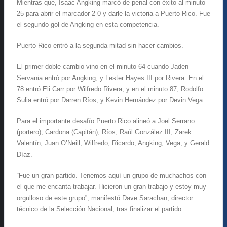
Mientras que, Isaac Angking marcó de penal con éxito al minuto
25 para abrir el marcador 2-0 y darle la victoria a Puerto Rico. Fue
el segundo gol de Angking en esta competencia.
Puerto Rico entró a la segunda mitad sin hacer cambios.
El primer doble cambio vino en el minuto 64 cuando Jaden
Servania entró por Angking; y Lester Hayes III por Rivera. En el
78 entró Eli Carr por Wilfredo Rivera; y en el minuto 87, Rodolfo
Sulia entró por Darren Ríos, y Kevin Hernández por Devin Vega.
Para el importante desafío Puerto Rico alineó a Joel Serrano
(portero), Cardona (Capitán), Ríos, Raúl González III, Zarek
Valentín, Juan O’Neill, Wilfredo, Ricardo, Angking, Vega, y Gerald
Díaz.
“Fue un gran partido. Tenemos aquí un grupo de muchachos con
el que me encanta trabajar. Hicieron un gran trabajo y estoy muy
orgulloso de este grupo”, manifestó Dave Sarachan, director
técnico de la Selección Nacional, tras finalizar el partido.