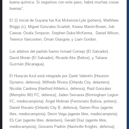
buena química. Si seguimos con este paso, habrá muchas cosas
buenas”,
El 11 inicial de Guyana fue Kai Mckenzie-Lyle (portero), Mathhew
Briggs (c), Miguel Gonzales-Scarlett, Keanu Marsh-Brown, Job
Caesar, Osafa Simpson, Stephen Duke-McKenna, Daniel Wilson,
Terence Vancooten, Omari Glasgow, y Liam Gordon.
Los árbitros del partido fueron Ismael Cornejo (El Salvador),
David Morán (El Salvador), Ricardo Ake (Belize), y Tatiana
Guzmán (Nicaragua).
El Huracán Azul está integrado por Zarek Valentín (Houston
Dynamo, defensa); Wilfredo Rivera (Orlando City, delantero);
Nicolás Cardona (Hartford Athletics, defensa); Raúl González
(Memphis 901 FC, defensa); Jaden Servania (Birmingham Legion
FC, mediocampista); Ángel Molinari (Ferroviario Bolivia, portero);
Daniel Rosario (Orlando City B, defensa); Darren Ríos (agente
libre, mediocampista); Devin Vega (agente libre, mediocampista);
Eli Carr (agente libre, delantero), Gerald Díaz (agente libre,
mediocampista); Giovanni Padrón (Nashville Knights, defensa);