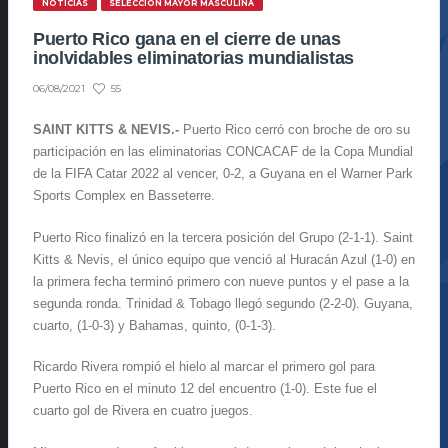
NOTICIAS
SELECCIÓN MAYOR MASCULINA
Puerto Rico gana en el cierre de unas
inolvidables eliminatorias mundialistas
55
06/08/2021
SAINT KITTS & NEVIS.-
Puerto Rico cerró con broche de oro su
participación en las eliminatorias CONCACAF de la Copa Mundial
de la FIFA Catar 2022 al vencer, 0-2, a Guyana en el Warner Park
Sports Complex en Basseterre.
Puerto Rico finalizó en la tercera posición del Grupo (2-1-1). Saint
Kitts & Nevis, el único equipo que venció al Huracán Azul (1-0) en
la primera fecha terminó primero con nueve puntos y el pase a la
segunda ronda. Trinidad & Tobago llegó segundo (2-2-0). Guyana,
cuarto, (1-0-3) y Bahamas, quinto, (0-1-3).
Ricardo Rivera rompió el hielo al marcar el primero gol para
Puerto Rico en el minuto 12 del encuentro (1-0). Este fue el
cuarto gol de Rivera en cuatro juegos.