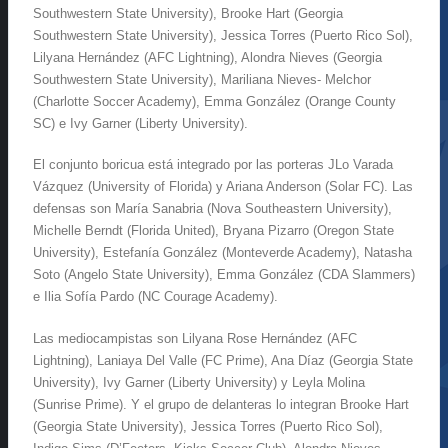
Southwestern State University), Brooke Hart (Georgia
Southwestern State University), Jessica Torres (Puerto Rico Sol),
Lilyana Hernández (AFC Lightning), Alondra Nieves (Georgia
Southwestern State University), Mariliana Nieves- Melchor
(Charlotte Soccer Academy), Emma González (Orange County
SC) e Ivy Garner (Liberty University).
El conjunto boricua está integrado por las porteras JLo Varada
Vázquez (University of Florida) y Ariana Anderson (Solar FC). Las
defensas son María Sanabria (Nova Southeastern University),
Michelle Berndt (Florida United), Bryana Pizarro (Oregon State
University), Estefanía González (Monteverde Academy), Natasha
Soto (Angelo State University), Emma González (CDA Slammers)
e Ilia Sofía Pardo (NC Courage Academy).
Las mediocampistas son Lilyana Rose Hernández (AFC
Lightning), Laniaya Del Valle (FC Prime), Ana Díaz (Georgia State
University), Ivy Garner (Liberty University) y Leyla Molina
(Sunrise Prime). Y el grupo de delanteras lo integran Brooke Hart
(Georgia State University), Jessica Torres (Puerto Rico Sol),