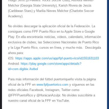
Indigo Sims (D’Feeters. Kicks Soccer Club), Alondra Nieves-
Melchor (Georgia State University), Karish Rivera de Jesús
(Caribbean Stars) y Marilia Nieves Melchor (Charlotte Soccer
Academy).
No olvides descargar la aplicación oficial de la Federación. La
consigues como FPF Puerto Rico en tu Apple Store o Google
Play. En ella encontrarás noticias, videos, calendario, información
exclusiva de clubes, las Selecciones Nacionales de Puerto Rico
y la Liga Puerto Rico, cursos en línea, y mucho más. Descárgala
ahora para:
iOS:
https://apps.apple.com/us/app/fpf-puerto-rico/id1551631103
Android:
https://play.google.com/store/apps/details?
id=com.digibix.ifutbol
Para más información del fútbol puertorriqueño visita la página
oficial de la FPF en
www.fpfpuertorico.com
y síguenos en las
redes oficiales Facebook, Instagram, Twitter como
@FPFPuertoRico y @HuracanAzulpr. No olvides suscribirte a
nuestro canal oficial de la FPF en YouTube.