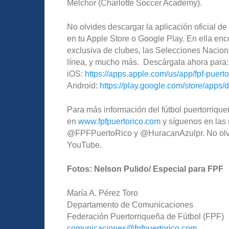
Melchor (Charlotte Soccer Academy).
No olvides descargar la aplicación oficial 
en tu Apple Store o Google Play. En ella enco
exclusiva de clubes, las Selecciones Nacion
línea, y mucho más. Descárgala ahora para:
iOS:
https://apps.apple.com/us/app/fpf-puert
Android:
https://play.google.com/store/apps/d
Para más información del fútbol puertorriqueñ
en
www.fpfpuertorico.com
y síguenos en las 
@FPFPuertoRico y @HuracanAzulpr. No olvide
YouTube.
Fotos: Nelson Pulido/ Especial para FPF
María A. Pérez Toro
Departamento de Comunicaciones
Federación Puertorriqueña de Fútbol (FPF)
comunicaciones@fpfpuertorico.com