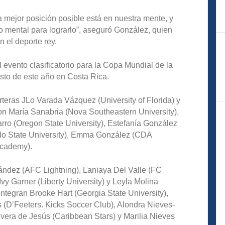
la mejor posición posible está en nuestra mente, y
 mental para lograrlo”, aseguró González, quien
 el deporte rey.
nto clasificatorio para la Copa Mundial de la
osto de este año en Costa Rica.
rteras JLo Varada Vázquez (University of Florida) y
on María Sanabria (Nova Southeastern University),
arro (Oregon State University), Estefanía González
lo State University), Emma González (CDA
Academy).
ndez (AFC Lightning), Laniaya Del Valle (FC
Ivy Garner (Liberty University) y Leyla Molina
integran Brooke Hart (Georgia State University),
s (D’Feeters. Kicks Soccer Club), Alondra Nieves-
ivera de Jesús (Caribbean Stars) y Marilia Nieves