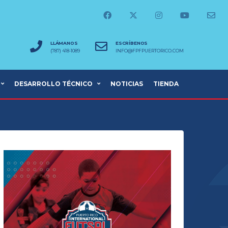
LLÁMANOS
ESCRÍBENOS
(787) 418-1089
INFO@FPFPUERTORICO.COM
DESARROLLO TÉCNICO
NOTICIAS
TIENDA