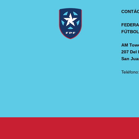
CONTÁ
FEDERA
FÚTBO
AM Towe
207 Del 
San Jua
Teléfono