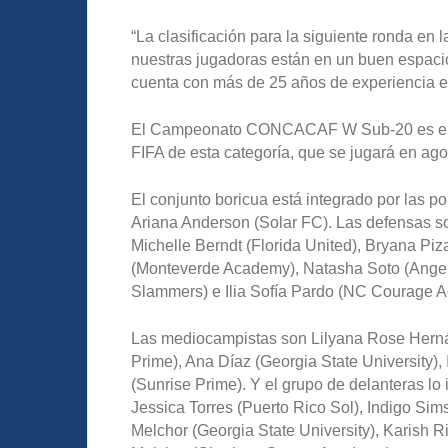
“La clasificación para la siguiente ronda en 
nuestras jugadoras están en un buen espacio
cuenta con más de 25 años de experiencia en
El Campeonato CONCACAF W Sub-20 es el eve
FIFA de esta categoría, que se jugará en ag
El conjunto boricua está integrado por las po
Ariana Anderson (Solar FC). Las defensas s
Michelle Berndt (Florida United), Bryana Piz
(Monteverde Academy), Natasha Soto (Ange
Slammers) e Ilia Sofía Pardo (NC Courage 
Las mediocampistas son Lilyana Rose Herná
Prime), Ana Díaz (Georgia State University), 
(Sunrise Prime). Y el grupo de delanteras lo 
Jessica Torres (Puerto Rico Sol), Indigo Sim
Melchor (Georgia State University), Karish R