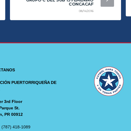
GRUPO C DEL SUB 15 FEMENINO
CONCACAF
08/14/2016
CTANOS
CIÓN PUERTORRIQUEÑA DE
L
r 3rd Floor
Parque St.
n, PR 00912
: (787) 418-1089