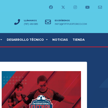
LLÁMANOS
ESCRÍBENOS
(787) 418-1089
INFO@FPFPUERTORICO.COM
DESARROLLO TÉCNICO
NOTICIAS
TIENDA