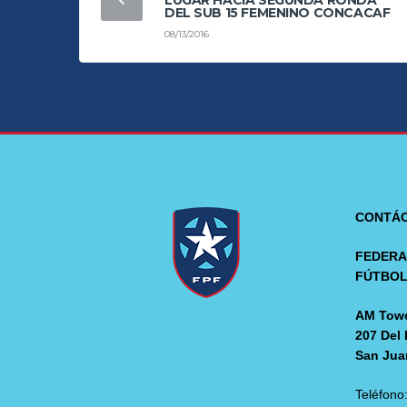
LUGAR HACIA SEGUNDA RONDA
DEL SUB 15 FEMENINO CONCACAF
08/13/2016
CONTÁ
FEDERA
FÚTBO
AM Towe
207 Del 
San Jua
Teléfono