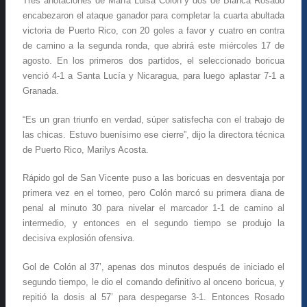
Tres anotaciones de María Luisa Colón y dos de Bianca Rosado
encabezaron el ataque ganador para completar la cuarta abultada
victoria de Puerto Rico, con 20 goles a favor y cuatro en contra
de camino a la segunda ronda, que abrirá este miércoles 17 de
agosto. En los primeros dos partidos, el seleccionado boricua
venció 4-1 a Santa Lucía y Nicaragua, para luego aplastar 7-1 a
Granada.
“Es un gran triunfo en verdad, súper satisfecha con el trabajo de
las chicas. Estuvo buenísimo ese cierre”, dijo la directora técnica
de Puerto Rico, Marilys Acosta.
Rápido gol de San Vicente puso a las boricuas en desventaja por
primera vez en el torneo, pero Colón marcó su primera diana de
penal al minuto 30 para nivelar el marcador 1-1 de camino al
intermedio, y entonces en el segundo tiempo se produjo la
decisiva explosión ofensiva.
Gol de Colón al 37’, apenas dos minutos después de iniciado el
segundo tiempo, le dio el comando definitivo al onceno boricua, y
repitió la dosis al 57’ para despegarse 3-1. Entonces Rosado