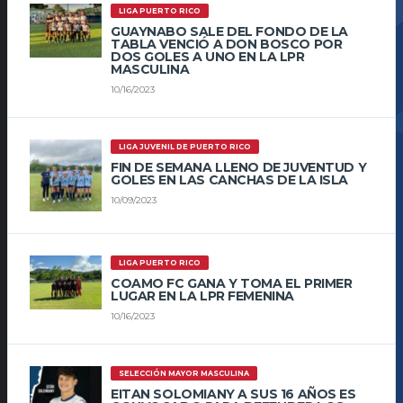
LIGA PUERTO RICO
GUAYNABO SALE DEL FONDO DE LA
TABLA VENCIÓ A DON BOSCO POR
DOS GOLES A UNO EN LA LPR
MASCULINA
10/16/2023
LIGA JUVENIL DE PUERTO RICO
FIN DE SEMANA LLENO DE JUVENTUD Y
GOLES EN LAS CANCHAS DE LA ISLA
10/09/2023
LIGA PUERTO RICO
COAMO FC GANA Y TOMA EL PRIMER
LUGAR EN LA LPR FEMENINA
10/16/2023
SELECCIÓN MAYOR MASCULINA
EITAN SOLOMIANY A SUS 16 AÑOS ES