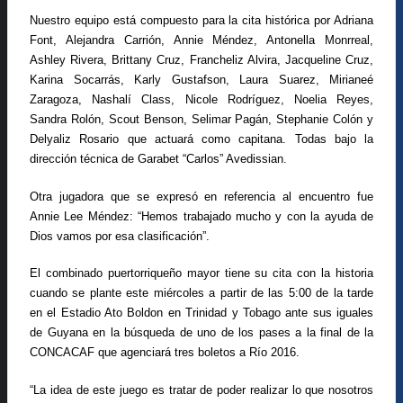
Nuestro equipo está compuesto para la cita histórica por Adriana
Font, Alejandra Carrión, Annie Méndez, Antonella Monrreal,
Ashley Rivera, Brittany Cruz, Francheliz Alvira, Jacqueline Cruz,
Karina Socarrás, Karly Gustafson, Laura Suarez, Mirianeé
Zaragoza, Nashalí Class, Nicole Rodríguez, Noelia Reyes,
Sandra Rolón, Scout Benson, Selimar Pagán, Stephanie Colón y
Delyaliz Rosario que actuará como capitana. Todas bajo la
dirección técnica de Garabet “Carlos” Avedissian.
Otra jugadora que se expresó en referencia al encuentro fue
Annie Lee Méndez: “Hemos trabajado mucho y con la ayuda de
Dios vamos por esa clasificación”.
El combinado puertorriqueño mayor tiene su cita con la historia
cuando se plante este miércoles a partir de las 5:00 de la tarde
en el Estadio Ato Boldon en Trinidad y Tobago ante sus iguales
de Guyana en la búsqueda de uno de los pases a la final de la
CONCACAF que agenciará tres boletos a Río 2016.
“La idea de este juego es tratar de poder realizar lo que nosotros