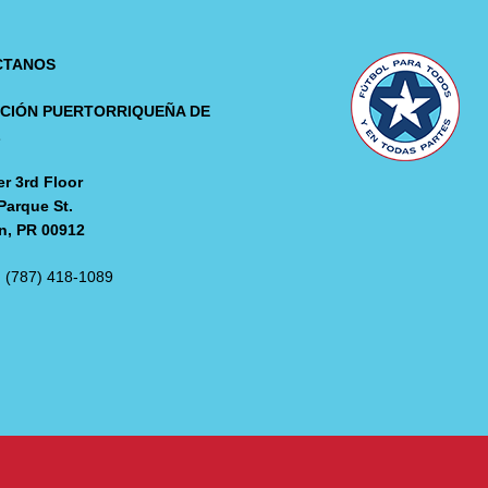
CTANOS
CIÓN PUERTORRIQUEÑA DE
L
r 3rd Floor
Parque St.
n, PR 00912
: (787) 418-1089