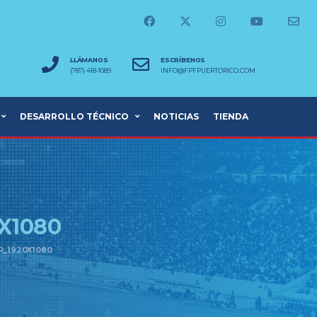
LLÁMANOS
ESCRÍBENOS
(787) 418-1089
INFO@FPFPUERTORICO.COM
DESARROLLO TÉCNICO
NOTICIAS
TIENDA
X1080
P_1920X1080