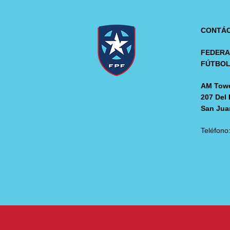
CONTÁ
FEDERA
FÚTBO
AM Towe
207 Del 
San Jua
Teléfono